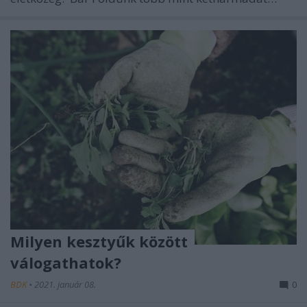
Milyen kesztyűk között
válogathatok?
BDK
•
2021. január 08.
0