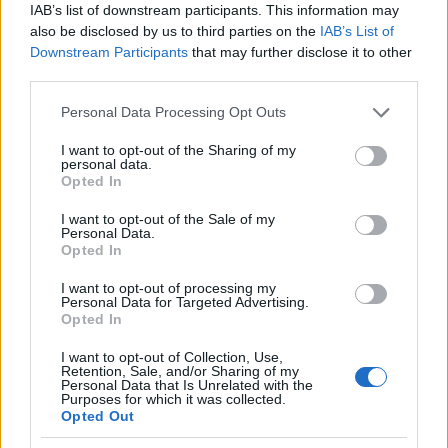
IAB’s list of downstream participants. This information may
also be disclosed by us to third parties on the
IAB’s List of
Downstream Participants
that may further disclose it to other
third parties.
Hogyan alakul az őszi ékszerdivat
Please note that this website/app uses one or more Google
Personal Data Processing Opt Outs
2021-ben?
services and may gather and store information including but
not limited to your visit or usage behaviour. You may click to
I want to opt-out of the Sharing of my
BDK
•
2021. november 14.
0
personal data.
grant or deny consent to Google and its third-party tags to
Opted In
use your data for below specified purposes in below Google
Szívesen vásárolnál néhány új ékszert 2021 őszén?
consent section.
I want to opt-out of the Sale of my
Szerencsére a nyakláncok és fülbevalók ára is
Personal Data.
Opted In
kedvezőbb ilyenkor. Mutatjuk, hogyan alakul a
divat! Az ősz mindig nagy teret enged a feltűnő és
I want to opt-out of processing my
vidám kiegészítőknek. A nyár múlását ugyanis
Personal Data for Targeted Advertising.
szívesen ellensúlyozzuk ragyogó és tetszetős
Opted In
ékszerekkel.…
I want to opt-out of Collection, Use,
Retention, Sale, and/or Sharing of my
Personal Data that Is Unrelated with the
Purposes for which it was collected.
Opted Out