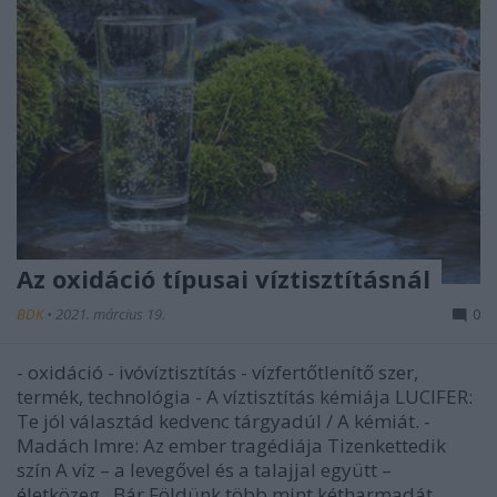
Az oxidáció típusai víztisztításnál
BDK
•
2021. március 19.
0
- oxidáció - ivóvíztisztítás - vízfertőtlenítő szer,
termék, technológia - A víztisztítás kémiája LUCIFER:
Te jól választád kedvenc tárgyadúl / A kémiát. -
Madách Imre: Az ember tragédiája Tizenkettedik
szín A víz – a levegővel és a talajjal együtt –
életközeg. Bár Földünk több mint kétharmadát…