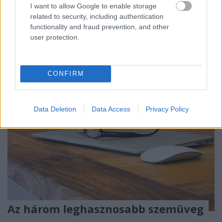
kényelmesen ülve tölt el. Éppen emiatt kényelmünk
I want to allow Google to enable storage
egyértelműen összefügg azzal a ténnyel, hogy
related to security, including authentication
nagyon…
functionality and fraud prevention, and other
user protection.
CONFIRM
Data Deletion
Data Access
Privacy Policy
Az három leghasznosabb szemüveg