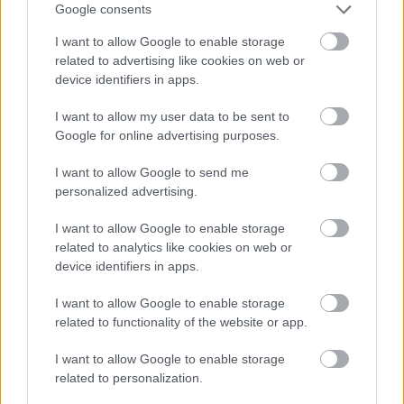
Google consents
I want to allow Google to enable storage
related to advertising like cookies on web or
device identifiers in apps.
I want to allow my user data to be sent to
Google for online advertising purposes.
I want to allow Google to send me
personalized advertising.
Válassza ki a megfelelő ülőhelyet a
I want to allow Google to enable storage
related to analytics like cookies on web or
interiőrjéhez
device identifiers in apps.
BDK
•
2021. november 02.
0
I want to allow Google to enable storage
related to functionality of the website or app.
Tudta, hogy életünk nagy részében vagy fekszünk,
vagy ülünk? Ha nem hiszi, térképezze fel magának
I want to allow Google to enable storage
azt az időt, amikor valójában nem áll vagy jár,
related to personalization.
hanem egy széken vagy más ülőalkalmatosságon