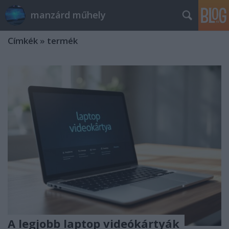
manzárd műhely
Címkék
»
termék
A legjobb laptop videókártyák