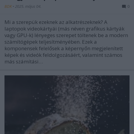
BDK
•
2025. május 04.
0
Mi a szerepük ezeknek az alkatrészeknek? A
laptopok videokártyái (más néven grafikus kártyák
vagy GPU-k) lényeges szerepet töltenek be a modern
számítógépek teljesítményében. Ezek a
komponensek felelősek a képernyőn megjelenített
képek és videók feldolgozásáért, valamint számos
más számítási…