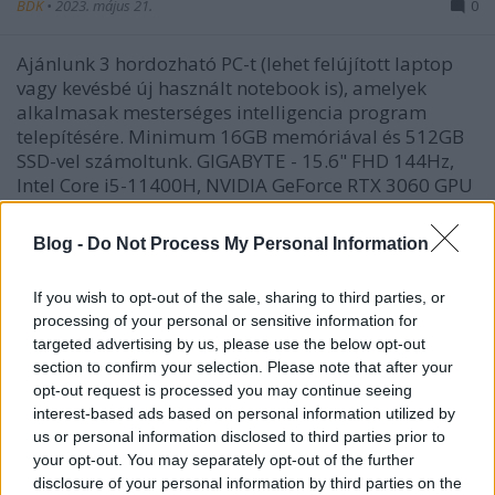
BDK
•
2023. május 21.
0
Ajánlunk 3 hordozható PC-t (lehet felújított laptop
vagy kevésbé új használt notebook is), amelyek
alkalmasak mesterséges intelligencia program
telepítésére. Minimum 16GB memóriával és 512GB
SSD-vel számoltunk. GIGABYTE - 15.6" FHD 144Hz,
Intel Core i5-11400H, NVIDIA GeForce RTX 3060 GPU
6GB…
Blog -
Do Not Process My Personal Information
If you wish to opt-out of the sale, sharing to third parties, or
processing of your personal or sensitive information for
targeted advertising by us, please use the below opt-out
section to confirm your selection. Please note that after your
opt-out request is processed you may continue seeing
interest-based ads based on personal information utilized by
us or personal information disclosed to third parties prior to
your opt-out. You may separately opt-out of the further
disclosure of your personal information by third parties on the