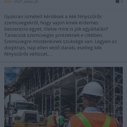
BDK
•
2021. június 20.
0
Gyakran ismételt kérdések a kék fényszűrős
szemüvegekről, hogy vajon kinek érdemes
beszerezni egyet, illetve mire is jók egyáltalán?
Tanácsok szemüveges pirézeknek e cikkben.
Szemüvegre mindenkinek szüksége van. Legyen az
dioptriás, nap ellen védő darab, esetleg kék
fényszűrős változat,…