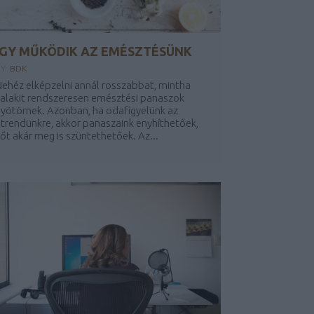
ÍGY MŰKÖDIK AZ EMÉSZTÉSÜNK
Y:
BDK
ehéz elképzelni annál rosszabbat, mintha
alakit rendszeresen emésztési panaszok
yötörnek. Azonban, ha odafigyelünk az
trendünkre, akkor panaszaink enyhíthetőek,
őt akár meg is szüntethetőek. Az...