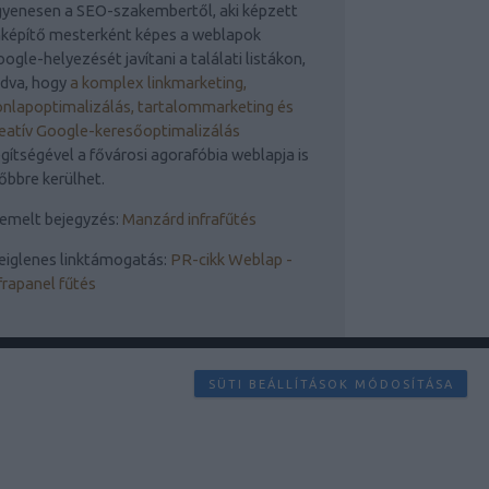
yenesen a SEO-szakembertől, aki képzett
nképítő mesterként képes a weblapok
ogle-helyezését javítani a találati listákon,
udva, hogy
a komplex linkmarketing,
nlapoptimalizálás, tartalommarketing és
eatív Google-keresőoptimalizálás
gítségével a fővárosi agorafóbia weblapja is
őbbre kerülhet.
emelt bejegyzés:
Manzárd infrafűtés
eiglenes linktámogatás:
PR-cikk Weblap -
frapanel fűtés
SÜTI BEÁLLÍTÁSOK MÓDOSÍTÁSA