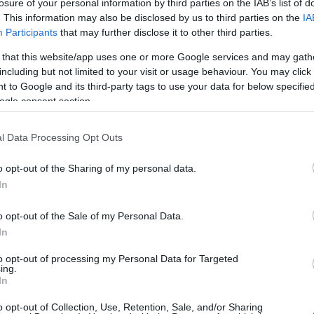
MELYEK A LEGBIZTONSÁGOSABB
losure of your personal information by third parties on the IAB’s list of
ÁLLVÁNYOK SZERSZÁM
. This information may also be disclosed by us to third parties on the
IA
WEBSHOPBÓL?
Participants
that may further disclose it to other third parties.
B
BY:
BDK
-
 that this website/app uses one or more Google services and may gath
t
Az alábbiakban többek között azzal
including but not limited to your visit or usage behaviour. You may click 
?
L
foglalkozunk, melyek a legbiztonságosabb
 to Google and its third-party tags to use your data for below specifi
A
állványok szerszám webshopból vásárolva...
ogle consent section.
l Data Processing Opt Outs
o opt-out of the Sharing of my personal data.
In
A LEGÚJABB BEJEGYZÉSEK
N
o opt-out of the Sale of my Personal Data.
In
to opt-out of processing my Personal Data for Targeted
ing.
In
o opt-out of Collection, Use, Retention, Sale, and/or Sharing