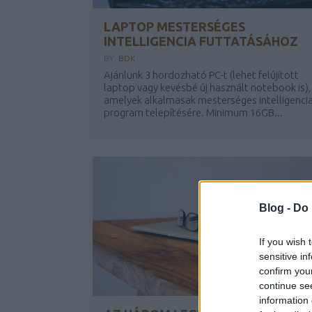
LAPTOP MESTERSÉGES
INTELLIGENCIA FUTTATÁSÁHOZ
BY:
BDK
Ajánlunk 3 hordozható PC-t (lehet felújított
laptop vagy kevésbé új használt notebook is),
amelyek alkalmasak mesterséges intelligenci
program telepítésére. Minimum 16GB...
Blog -
Do 
If you wish 
sensitive in
confirm you
continue se
information 