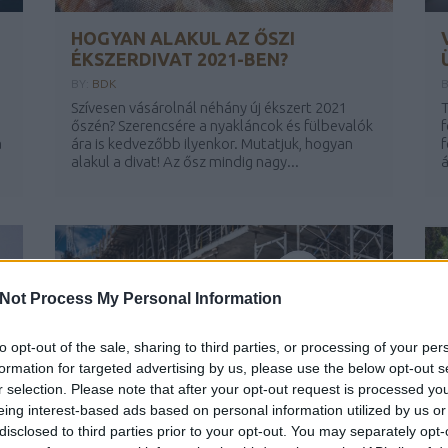
HOGYAN ALAKUL AZ ŐSZI
ÉKSZERDIVAT 2021-BEN?
BY:
BDK
Szívesen vásárolnál néhány új ékszert 2021
T
őszén? Szerencsére a nyakláncok és fülbevalók
f
a
ára is kedvezőbb ilyenkor. Mutatjuk, hogyan
f
alakul a divat! Az ősz mindig nagy...
á
Not Process My Personal Information
to opt-out of the sale, sharing to third parties, or processing of your per
formation for targeted advertising by us, please use the below opt-out s
r selection. Please note that after your opt-out request is processed y
eing interest-based ads based on personal information utilized by us or
disclosed to third parties prior to your opt-out. You may separately opt-