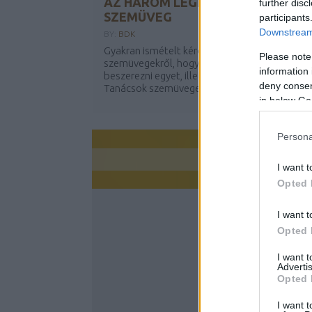
AZ HÁROM LEGHASZNOSABB
further disc
SZEMÜVEG
participants
Downstream 
BY:
BDK
Gyakran ismételt kérdések a kék fényszűrős
Please note
szemüvegekről, hogy vajon kinek érdemes
information 
beszerezni egyet, illetve mire is jók egyáltalán
deny consent
Tanácsok szemüveges...
in below Go
Persona
I want t
Opted 
I want t
Opted 
I want 
Advertis
Opted 
I want t