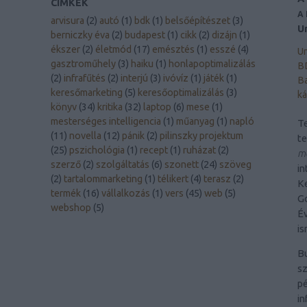
CÍMKÉK
A
arvisura
(
2
)
autó
(
1
)
bdk
(
1
)
belsőépítészet
(
3
)
U
berniczky éva
(
2
)
budapest
(
1
)
cikk
(
2
)
dizájn
(
1
)
ékszer
(
2
)
életmód
(
17
)
emésztés
(
1
)
esszé
(
4
)
Un
gasztroműhely
(
3
)
haiku
(
1
)
honlapoptimalizálás
B
(
2
)
infrafűtés
(
2
)
interjú
(
3
)
ivóvíz
(
1
)
játék
(
1
)
Ba
keresőmarketing
(
5
)
keresőoptimalizálás
(
3
)
ká
könyv
(
34
)
kritika
(
32
)
laptop
(
6
)
mese
(
1
)
mesterséges intelligencia
(
1
)
műanyag
(
1
)
napló
Te
(
11
)
novella
(
12
)
pánik
(
2
)
pilinszky projektum
t
(
25
)
pszichológia
(
1
)
recept
(
1
)
ruházat
(
2
)
me
szerző
(
2
)
szolgáltatás
(
6
)
szonett
(
24
)
szöveg
in
(
2
)
tartalommarketing
(
1
)
télikert
(
4
)
terasz
(
2
)
Ke
termék
(
16
)
vállalkozás
(
1
)
vers
(
45
)
web
(
5
)
Go
webshop
(
5
)
Év
is
B
sz
pé
in