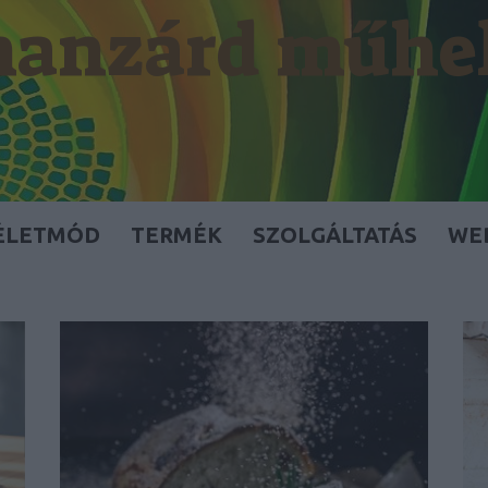
anzárd műhe
ÉLETMÓD
TERMÉK
SZOLGÁLTATÁS
WE