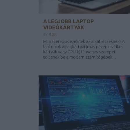
A LEGJOBB LAPTOP
VIDEÓKÁRTYÁK
BY:
BDK
Mi a szerepük ezeknek az alkatrészeknek? A
laptopok videokártyái (más néven grafikus
kártyák vagy GPU-k) lényeges szerepet
töltenek be a modern számítógépek...