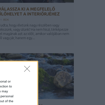
VÁLASSZA KI A MEGFELELŐ
ÜLŐHELYET A INTERIŐRJÉHEZ
BY:
BDK
udta, hogy életünk nagy részében vagy
ekszünk, vagy ülünk? Ha nem hiszi, térképezze
el magának azt az időt, amikor valójában nem
ll vagy jár, hanem egy...
sonal or
ection to
ou may
 personal
out of the