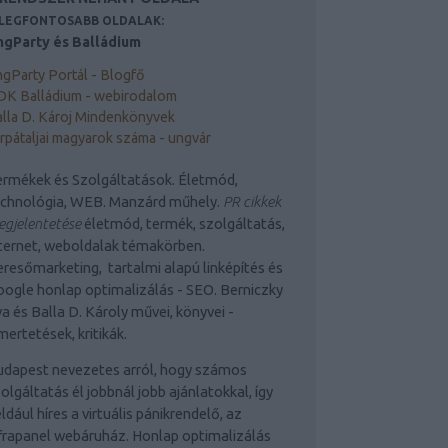
 LEGFONTOSABB OLDALAK:
ngParty és Balládium
gParty Portál - Blogfő
DK Balládium - webirodalom
lla D. Károj Mindenkönyvek
rpátaljai magyarok száma - ungvár
rmékek és Szolgáltatások. Életmód,
echnológia, WEB. Manzárd műhely.
PR cikkek
gjelentetése
életmód, termék, szolgáltatás,
ternet, weboldalak témakörben.
resőmarketing, tartalmi alapú linképítés és
ogle honlap optimalizálás - SEO. Berniczky
a és Balla D. Károly művei, könyvei -
mertetések, kritikák.
udapest nevezetes arról, hogy számos
olgáltatás él jobbnál jobb ajánlatokkal, így
ldául híres a virtuális pánikrendelő, az
frapanel webáruház. Honlap optimalizálás