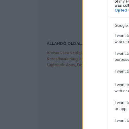
of my P
was col
Opted 
Google 
I want t
web or d
ÁLLANDÓ OLDALAK
Arvisura seo szolgáltatás, tanácsadás
I want t
Keresőmarketing: kútvíz fertőtlenítés
purpose
Laptopok: Asus, Dell akku töltő
I want 
I want t
web or d
I want t
or app.
I want t