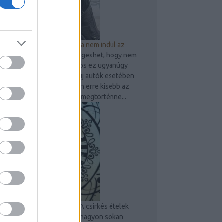
9 dolog, amit ellenőrizz, ha nem indul az
autó
Bárkivel, bármikor megeshet, hogy nem
indul be gépjárműve. Sajnos ez ugyanúgy
előfordulhat használt és új autók esetében
is, persze az újak esetében erre kisebb az
esély. Amennyiben mégis megtörténne...
Sült csirkecombos tészta
A csirkés ételek
mindig megunhatatlanok, nagyon sokan