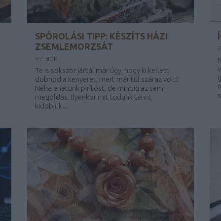
SPÓROLÁSI TIPP: KÉSZÍTS HÁZI
ZSEMLEMORZSÁT
B
BY:
BDK
N
v
Te is sokszor jártál már úgy, hogy ki kellett
g
dobnod a kenyeret, mert már túl száraz volt?
é
Néha ehetünk pirítóst, de mindig az sem
s
megoldás. Ilyenkor mit tudunk tenni,
kidobjuk...