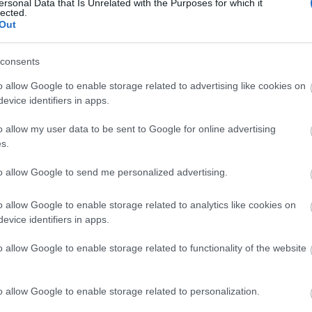
ersonal Data that Is Unrelated with the Purposes for which it
A posztmodern bűvészdoboz
Balla D Károj
lected.
regényéről a posztmodern bűvészdoboz
Out
metafora a kortárs kultúra és művészet egyik
legtalálóbb leírása. Míg a hagyományos
consents
bűvészdoboz egyetlen, jól definiált trükköt
rejt, addig a...
o allow Google to enable storage related to advertising like cookies on
evice identifiers in apps.
o allow my user data to be sent to Google for online advertising
s.
to allow Google to send me personalized advertising.
Sült csirkecombos tészta
A csirkés ételek
mindig megunhatatlanok, nagyon sokan
o allow Google to enable storage related to analytics like cookies on
szeretik és egyben egészséges ételnek is
evice identifiers in apps.
számít. Egy idő után azonban unalmassá tud
válni, ezért érdemes lehet valahogy feldobni,
o allow Google to enable storage related to functionality of the website
hogy ne legyen...
o allow Google to enable storage related to personalization.