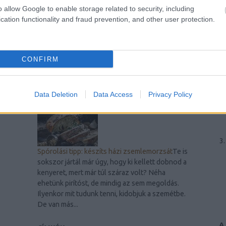
o allow Google to enable storage related to security, including
cation functionality and fraud prevention, and other user protection.
A legjobb laptop videókártyák
Mi a szerepük
ezeknek az alkatrészeknek? A laptopok
videokártyái (más néven grafikus kártyák vagy
GPU-k) lényeges szerepet töltenek be a
CONFIRM
modern számítógépek teljesítményében. Ezek
a komponensek...
Data Deletion
Data Access
Privacy Policy
Spórolási tipp: készíts házi zsemlemorzsát
Te is
sokszor jártál már úgy, hogy ki kellett dobnod a
kenyeret, mert már túl száraz volt? Néha
ehetünk pirítóst, de mindig az sem megoldás.
Ilyenkor mit tudunk tenni, kidobjuk a szemétbe.
De van más...
A