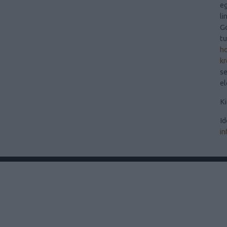
eg
li
Go
t
ho
kr
se
el
Ki
Id
in