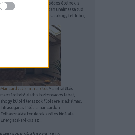
szeretik és egyben egészséges ételnek is
számít. Egy idő után azonban unalmassá tud
válni, ezért érdemes lehet valahogy feldobni,
hogy ne legyen...
Manzárd tető - infra fűtés
Az infrafűtés
manzárd tető alatt is biztonságos lehet,
ahogy kültéri teraszok fűtésére is alkalmas.
Infrasugaras fűtés a manzárdon
Felhasználási területek széles kínálata
Energiatakarékos az...
 RENDSZER NÉHÁNY OLDALA