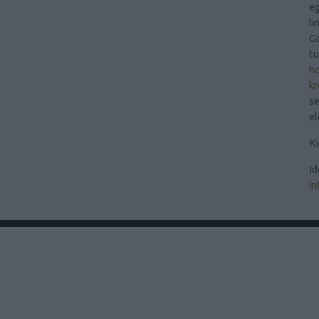
eg
li
Go
t
ho
kr
se
el
Ki
Id
in