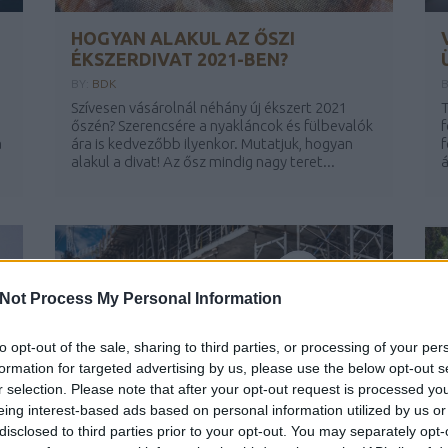
HOGYAN ALAKUL AZ ŐSZI
ÉKSZERDIVAT 2021-BEN?
BY:
BDK
Szívesen vásárolnál néhány új ékszert 2021
T
őszén? Szerencsére a nyakláncok és fülbevalók
f
a
ára is kedvezőbb ilyenkor. Mutatjuk, hogyan
f
alakul a divat! Az ősz mindig nagy teret...
á
Not Process My Personal Information
to opt-out of the sale, sharing to third parties, or processing of your per
formation for targeted advertising by us, please use the below opt-out s
r selection. Please note that after your opt-out request is processed y
eing interest-based ads based on personal information utilized by us or
disclosed to third parties prior to your opt-out. You may separately opt-