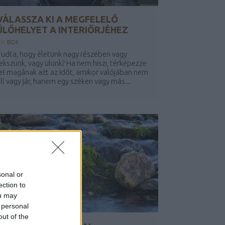
VÁLASSZA KI A MEGFELELŐ
ÜLŐHELYET A INTERIŐRJÉHEZ
BY:
BDK
udta, hogy életünk nagy részében vagy
ekszünk, vagy ülünk? Ha nem hiszi, térképezze
el magának azt az időt, amikor valójában nem
ll vagy jár, hanem egy széken vagy más...
sonal or
ection to
ou may
 personal
out of the