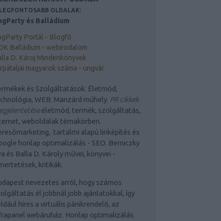
 LEGFONTOSABB OLDALAK:
ngParty és Balládium
gParty Portál - Blogfő
DK Balládium - webirodalom
lla D. Károj Mindenkönyvek
rpátaljai magyarok száma - ungvár
rmékek és Szolgáltatások. Életmód,
echnológia, WEB. Manzárd műhely.
PR cikkek
gjelentetése
életmód, termék, szolgáltatás,
ternet, weboldalak témakörben.
resőmarketing, tartalmi alapú linképítés és
ogle honlap optimalizálás - SEO. Berniczky
a és Balla D. Károly művei, könyvei -
mertetések, kritikák.
udapest nevezetes arról, hogy számos
olgáltatás él jobbnál jobb ajánlatokkal, így
ldául híres a virtuális pánikrendelő, az
frapanel webáruház. Honlap optimalizálás