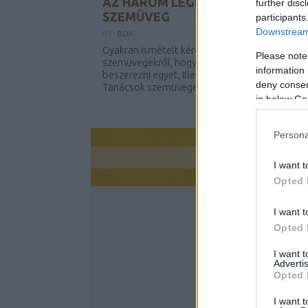
AZ HÁROM LEGHASZNOSABB
further disc
SZEMÜVEG
participants
Downstream 
BY:
BDK
Gyakran ismételt kérdések a kék fényszűrős
Please note
szemüvegekről, hogy vajon kinek érdemes
information 
beszerezni egyet, illetve mire is jók egyáltalán
deny consent
Tanácsok szemüveges pirézeknek e...
in below Go
Persona
I want t
Opted 
I want t
Opted 
I want 
Advertis
Opted 
I want t