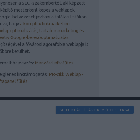
yenesen a SEO-szakembertől, aki képzett
nképítő mesterként képes a weblapok
ogle-helyezését javítani a találati listákon,
udva, hogy
a komplex linkmarketing,
nlapoptimalizálás, tartalommarketing és
eatív Google-keresőoptimalizálás
gítségével a fővárosi agorafóbia weblapja is
őbbre kerülhet.
emelt bejegyzés:
Manzárd infrafűtés
eiglenes linktámogatás:
PR-cikk Weblap -
frapanel fűtés
SÜTI BEÁLLÍTÁSOK MÓDOSÍTÁSA