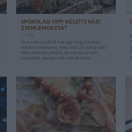
SPÓROLÁSI TIPP: KÉSZÍTS HÁZI
ZSEMLEMORZSÁT
B
BY:
BDK
N
v
Te is sokszor jártál már úgy, hogy ki kellett
g
dobnod a kenyeret, mert már túl száraz volt?
é
Néha ehetünk pirítóst, de mindig az sem
s
megoldás. Ilyenkor mit tudunk tenni...