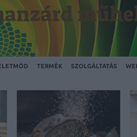
anzárd műhe
ÉLETMÓD
TERMÉK
SZOLGÁLTATÁS
WE