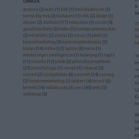
CÍMKÉK
A
arvisura
(
2
)
autó
(
1
)
bdk
(
1
)
belsőépítészet
(
3
)
U
berniczky éva
(
2
)
budapest
(
1
)
cikk
(
2
)
dizájn
(
1
)
ékszer
(
2
)
életmód
(
17
)
emésztés
(
1
)
esszé
(
4
)
Un
gasztroműhely
(
3
)
haiku
(
1
)
honlapoptimalizálás
B
(
2
)
infrafűtés
(
2
)
interjú
(
3
)
ivóvíz
(
1
)
játék
(
1
)
Ba
keresőmarketing
(
5
)
keresőoptimalizálás
(
3
)
ká
könyv
(
34
)
kritika
(
32
)
laptop
(
6
)
mese
(
1
)
mesterséges intelligencia
(
1
)
műanyag
(
1
)
napló
Te
(
11
)
novella
(
12
)
pánik
(
2
)
pilinszky projektum
t
(
25
)
pszichológia
(
1
)
recept
(
1
)
ruházat
(
2
)
me
szerző
(
2
)
szolgáltatás
(
6
)
szonett
(
24
)
szöveg
in
(
2
)
tartalommarketing
(
1
)
télikert
(
4
)
terasz
(
2
)
Ke
termék
(
16
)
vállalkozás
(
1
)
vers
(
45
)
web
(
5
)
Go
webshop
(
5
)
Év
is
B
sz
pé
in