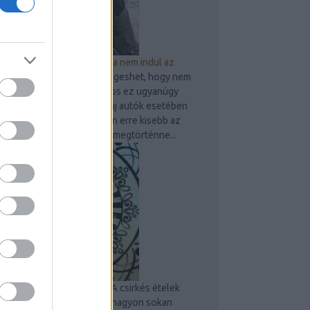
9 dolog, amit ellenőrizz, ha nem indul az
autó
Bárkivel, bármikor megeshet, hogy nem
indul be gépjárműve. Sajnos ez ugyanúgy
előfordulhat használt és új autók esetében
is, persze az újak esetében erre kisebb az
esély. Amennyiben mégis megtörténne...
Sült csirkecombos tészta
A csirkés ételek
mindig megunhatatlanok, nagyon sokan