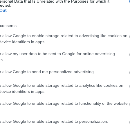
ersonal Data that Is Unrelated with the Purposes for which it
A posztmodern bűvészdoboz
Balla D Károj
lected.
regényéről a posztmodern bűvészdoboz
Out
metafora a kortárs kultúra és művészet egyik
legtalálóbb leírása. Míg a hagyományos
consents
bűvészdoboz egyetlen, jól definiált trükköt
rejt, addig a...
o allow Google to enable storage related to advertising like cookies on
evice identifiers in apps.
o allow my user data to be sent to Google for online advertising
s.
to allow Google to send me personalized advertising.
Sült csirkecombos tészta
A csirkés ételek
mindig megunhatatlanok, nagyon sokan
o allow Google to enable storage related to analytics like cookies on
szeretik és egyben egészséges ételnek is
evice identifiers in apps.
számít. Egy idő után azonban unalmassá tud
válni, ezért érdemes lehet valahogy feldobni,
o allow Google to enable storage related to functionality of the website
hogy ne legyen...
o allow Google to enable storage related to personalization.