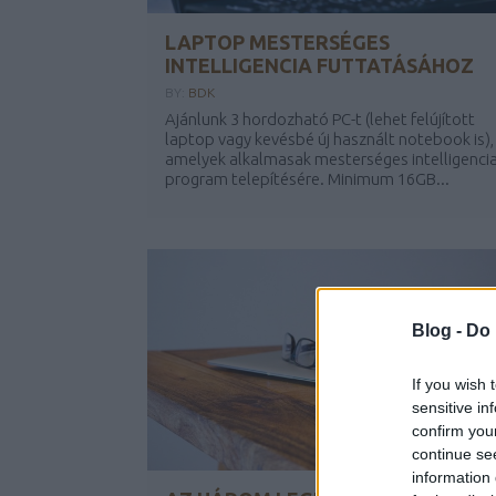
LAPTOP MESTERSÉGES
INTELLIGENCIA FUTTATÁSÁHOZ
BY:
BDK
Ajánlunk 3 hordozható PC-t (lehet felújított
laptop vagy kevésbé új használt notebook is),
amelyek alkalmasak mesterséges intelligenci
program telepítésére. Minimum 16GB...
Blog -
Do 
If you wish 
sensitive in
confirm you
continue se
information 