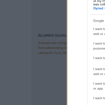
of my P
was col
Opted 
Google 
I want t
web or d
ÁLLANDÓ OLDALAK
Arvisura seo szolgáltatás, tanácsadás
I want t
Keresőmarketing: kútvíz fertőtlenítés
purpose
Laptopok: Asus, Dell akku töltő
I want 
I want t
web or d
I want t
or app.
I want t