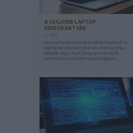
A LEGJOBB LAPTOP
VIDEÓKÁRTYÁK
BY:
BDK
Mi a szerepük ezeknek az alkatrészeknek? A
laptopok videokártyái (más néven grafikus
kártyák vagy GPU-k) lényeges szerepet
töltenek be a modern számítógépek...