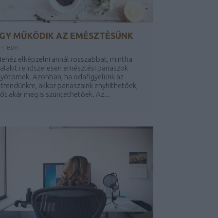
ÍGY MŰKÖDIK AZ EMÉSZTÉSÜNK
Y:
BDK
ehéz elképzelni annál rosszabbat, mintha
alakit rendszeresen emésztési panaszok
yötörnek. Azonban, ha odafigyelünk az
trendünkre, akkor panaszaink enyhíthetőek,
őt akár meg is szüntethetőek. Az...