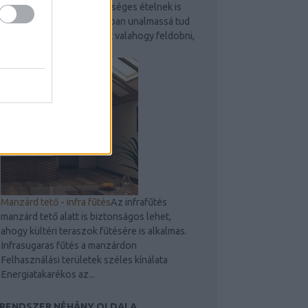
szeretik és egyben egészséges ételnek is
számít. Egy idő után azonban unalmassá tud
válni, ezért érdemes lehet valahogy feldobni,
hogy ne legyen...
Manzárd tető - infra fűtés
Az infrafűtés
manzárd tető alatt is biztonságos lehet,
ahogy kültéri teraszok fűtésére is alkalmas.
Infrasugaras fűtés a manzárdon
Felhasználási területek széles kínálata
Energiatakarékos az...
 RENDSZER NÉHÁNY OLDALA