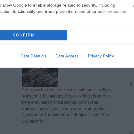
o allow Google to enable storage related to security, including
cation functionality and fraud prevention, and other user protection.
A legjobb laptop videókártyák
Mi a szerepük
ezeknek az alkatrészeknek? A laptopok
videokártyái (más néven grafikus kártyák vagy
GPU-k) lényeges szerepet töltenek be a
CONFIRM
modern számítógépek teljesítményében. Ezek
a komponensek...
Data Deletion
Data Access
Privacy Policy
Spórolási tipp: készíts házi zsemlemorzsát
Te is
sokszor jártál már úgy, hogy ki kellett dobnod a
kenyeret, mert már túl száraz volt? Néha
ehetünk pirítóst, de mindig az sem megoldás.
Ilyenkor mit tudunk tenni, kidobjuk a szemétbe.
De van más...
A