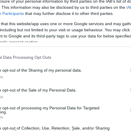
MELYEK A LEGBIZTONSÁGOSABB
losure of your personal information by third parties on the IAB’s list of
ÁLLVÁNYOK SZERSZÁM
. This information may also be disclosed by us to third parties on the
IA
WEBSHOPBÓL?
Participants
that may further disclose it to other third parties.
B
BY:
BDK
-
 that this website/app uses one or more Google services and may gath
t
Az alábbiakban többek között azzal
including but not limited to your visit or usage behaviour. You may click 
?
L
foglalkozunk, melyek a legbiztonságosabb
 to Google and its third-party tags to use your data for below specifi
A
állványok szerszám webshopból vásárolva...
ogle consent section.
l Data Processing Opt Outs
o opt-out of the Sharing of my personal data.
In
A LEGÚJABB BEJEGYZÉSEK
N
o opt-out of the Sale of my Personal Data.
In
to opt-out of processing my Personal Data for Targeted
ing.
In
o opt-out of Collection, Use, Retention, Sale, and/or Sharing