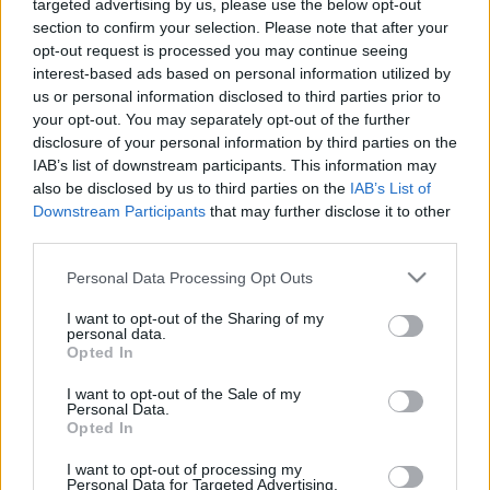
targeted advertising by us, please use the below opt-out
BDK
•
2009. február 27.
0
section to confirm your selection. Please note that after your
opt-out request is processed you may continue seeing
interest-based ads based on personal information utilized by
Balla D. Károly Pilinszky-projektum - 21. És egy szél
us or personal information disclosed to third parties prior to
hajt: a végtelen Lehellet, és egy, mi zeng: az osztatlan
your opt-out. You may separately opt-out of the further
Igék terhétől mélyre horpadt ég, amelyet egy-egy
disclosure of your personal information by third parties on the
villám nyila mellett a zajgó lélek kínja megemelhet,
IAB’s list of downstream participants. This information may
ha kincset csillant csábitón a még nem látott – ígért –
also be disclosed by us to third parties on the
IAB’s List of
túlnani vidék, hová a…
Downstream Participants
that may further disclose it to other
third parties.
Csalt kegyek ragálya
Please note that this website/app uses one or more Google
Personal Data Processing Opt Outs
BDK
•
2008. szeptember 19.
0
services and may gather and store information including but
not limited to your visit or usage behaviour. You may click to
I want to opt-out of the Sharing of my
personal data.
grant or deny consent to Google and its third-party tags to
Balla D. Károly Pilinszky-projektum - 20. A nagy
Opted In
use your data for below specified purposes in below Google
hajóra, melyet egy cél kerget, serényen szállj ma fel,
consent section.
I want to opt-out of the Sale of my
és álruhád a válladon csak könnyen vessed át –
Personal Data.
köszöntsd az összes ott potyázó szentet. Ne félj, hogy
Opted In
köztük egy is felismerhet. Közös a vétek és közös a
vád: a bűnt közülük egy sem szegzi rád…
I want to opt-out of processing my
Personal Data for Targeted Advertising.