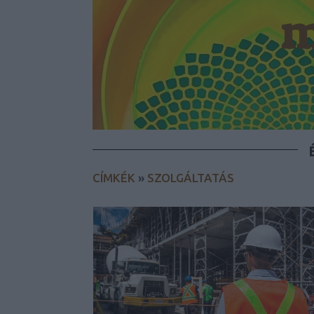
m
CÍMKÉK
»
SZOLGÁLTATÁS