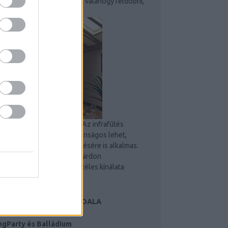
válni, ezért érdemes lehet valahogy feldobni,
hogy ne legyen...
Manzárd tető - infra fűtés
Az infrafűtés
manzárd tető alatt is biztonságos lehet,
ahogy kültéri teraszok fűtésére is alkalmas.
Infrasugaras fűtés a manzárdon
Felhasználási területek széles kínálata
Energiatakarékos az...
 RENDSZER NÉHÁNY OLDALA
 LEGFONTOSABB OLDALAK:
ngParty és Balládium