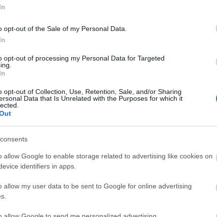
metafora a kortárs kultúra és művészet egyik
In
legtalálóbb leírása. Míg a hagyományos
bűvészdoboz egyetlen, jól definiált trükköt
o opt-out of the Sale of my Personal Data.
rejt, addig a...
In
to opt-out of processing my Personal Data for Targeted
ing.
In
o opt-out of Collection, Use, Retention, Sale, and/or Sharing
ersonal Data that Is Unrelated with the Purposes for which it
Sült csirkecombos tészta
A csirkés ételek
lected.
mindig megunhatatlanok, nagyon sokan
Out
szeretik és egyben egészséges ételnek is
számít. Egy idő után azonban unalmassá tud
consents
válni, ezért érdemes lehet valahogy feldobni,
hogy ne legyen...
o allow Google to enable storage related to advertising like cookies on
evice identifiers in apps.
o allow my user data to be sent to Google for online advertising
s.
to allow Google to send me personalized advertising.