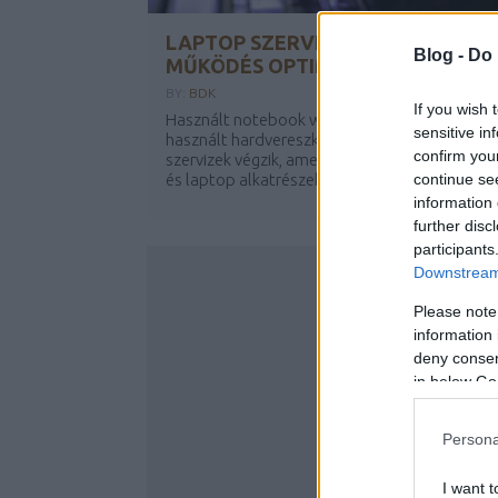
LAPTOP SZERVIZ BUDAPESTEN -
Blog -
Do 
MŰKÖDÉS OPTIMALIZÁLÁSA
BY:
BDK
If you wish 
Használt notebook webáruház Rendszerint a
sensitive in
használt hardvereszközök felújítását olyan
confirm you
szervizek végzik, amelyek asztali számítógép
és laptop alkatrészek javítására és a gépek...
continue se
information 
further disc
participants
Downstream 
Please note
information 
deny consent
in below Go
Persona
I want t