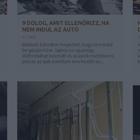
9 DOLOG, AMIT ELLENŐRIZZ, HA
NEM INDUL AZ AUTÓ
BY:
BDK
B
Bárkivel, bármikor megeshet, hogy nem indul
be gépjárműve. Sajnos ez ugyanúgy
m
előfordulhat használt és új autók esetében is,
k
persze az újak esetében erre kisebb az...
b