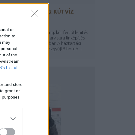
KERESŐMARKETING: KÚTVÍZ
FERTŐTLENÍTÉS
BY:
BDK
sonal or
eo google keresőmarketing: kút fertőtlenítés
ection to
 weboldal optimalizálás - arvisura linképítés
ou may
vóvíz fertőtlenítése kutakban A háztartási
 personal
űanyagtartály vagy esővízgyűjtő hordó...
out of the
 downstream
B’s List of
ÉPSZERŰ PR-CIKKEK
er and store
to grant or
ed purposes