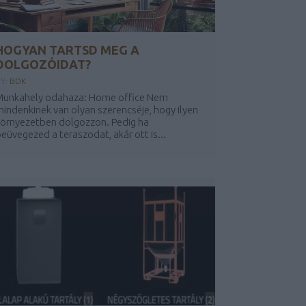
HOGYAN TARTSD MEG A
DOLGOZÓIDAT?
Y:
BDK
Munkahely odahaza: Home office Nem
indenkinek van olyan szerencséje, hogy ilyen
örnyezetben dolgozzon. Pedig ha
eüvegezed a teraszodat, akár ott is...