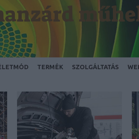
anzárd műhe
ÉLETMÓD
TERMÉK
SZOLGÁLTATÁS
WE