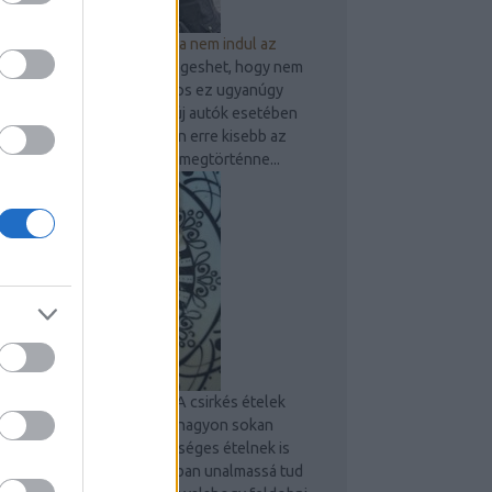
9 dolog, amit ellenőrizz, ha nem indul az
autó
Bárkivel, bármikor megeshet, hogy nem
indul be gépjárműve. Sajnos ez ugyanúgy
előfordulhat használt és új autók esetében
is, persze az újak esetében erre kisebb az
esély. Amennyiben mégis megtörténne...
Sült csirkecombos tészta
A csirkés ételek
mindig megunhatatlanok, nagyon sokan
szeretik és egyben egészséges ételnek is
számít. Egy idő után azonban unalmassá tud