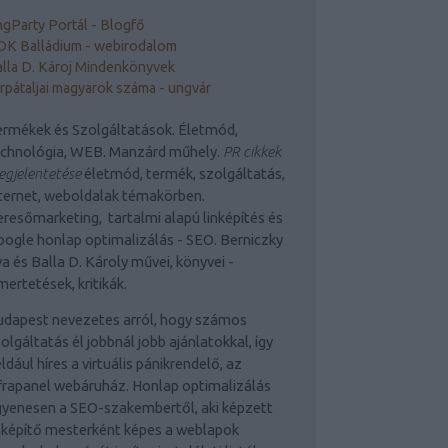
gParty Portál - Blogfő
DK Balládium - webirodalom
lla D. Károj Mindenkönyvek
rpátaljai magyarok száma - ungvár
rmékek és Szolgáltatások. Életmód,
echnológia, WEB. Manzárd műhely.
PR cikkek
gjelentetése
életmód, termék, szolgáltatás,
ternet, weboldalak témakörben.
resőmarketing, tartalmi alapú linképítés és
ogle honlap optimalizálás - SEO. Berniczky
a és Balla D. Károly művei, könyvei -
mertetések, kritikák.
udapest nevezetes arról, hogy számos
olgáltatás él jobbnál jobb ajánlatokkal, így
ldául híres a virtuális pánikrendelő, az
frapanel webáruház. Honlap optimalizálás
yenesen a SEO-szakembertől, aki képzett
nképítő mesterként képes a weblapok