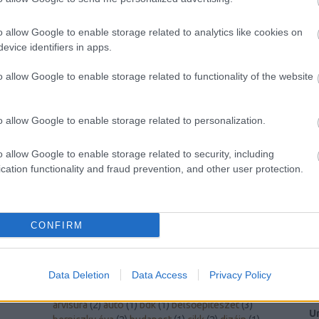
A legjobb laptop videókártyák
Mi a szerepük
ezeknek az alkatrészeknek? A laptopok
o allow Google to enable storage related to analytics like cookies on
videokártyái (más néven grafikus kártyák vagy
evice identifiers in apps.
GPU-k) lényeges szerepet töltenek be a
modern számítógépek teljesítményében. Ezek
o allow Google to enable storage related to functionality of the website
a komponensek...
o allow Google to enable storage related to personalization.
o allow Google to enable storage related to security, including
cation functionality and fraud prevention, and other user protection.
Spórolási tipp: készíts házi zsemlemorzsát
Te is
sokszor jártál már úgy, hogy ki kellett dobnod a
kenyeret, mert már túl száraz volt? Néha
ehetünk pirítóst, de mindig az sem megoldás.
CONFIRM
Ilyenkor mit tudunk tenni, kidobjuk a szemétbe.
De van más...
Data Deletion
Data Access
Privacy Policy
A
CÍMKÉK
A
arvisura
(
2
)
autó
(
1
)
bdk
(
1
)
belsőépítészet
(
3
)
U