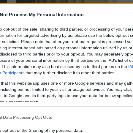
VILLANYSZERELÉS OLCSÓN -
Not Process My Personal Information
LAKÁSFELÚJÍTÁS
BY:
BDK
to opt-out of the sale, sharing to third parties, or processing of your per
Kábelek, huzalok cseréje családi házban.
s
formation for targeted advertising by us, please use the below opt-out s
Villanyszerelés olcsón Budapesten. Az
-
r selection. Please note that after your opt-out request is processed y
elektromos hálózat teljes felújítása a
I
eing interest-based ads based on personal information utilized by us or
lakásban. Csatlakozó aljzatok felszerelése.
m
Javítás...
disclosed to third parties prior to your opt-out. You may separately opt-
losure of your personal information by third parties on the IAB’s list of
. This information may also be disclosed by us to third parties on the
IA
Participants
that may further disclose it to other third parties.
A LEGÚJABB BEJEGYZÉSEK
N
 that this website/app uses one or more Google services and may gath
including but not limited to your visit or usage behaviour. You may click 
 to Google and its third-party tags to use your data for below specifi
ogle consent section.
l Data Processing Opt Outs
A posztmodern bűvészdoboz
Balla D Károj
regényéről a posztmodern bűvészdoboz
o opt-out of the Sharing of my personal data.