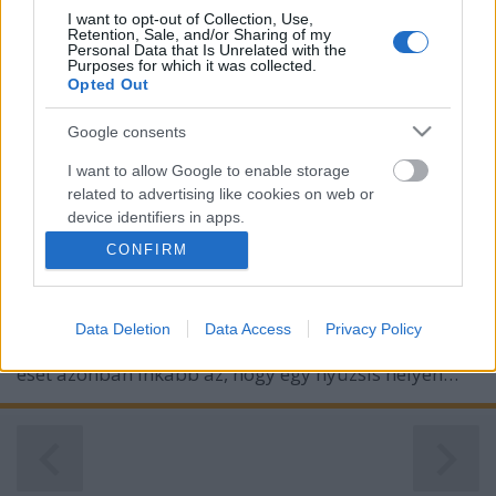
I want to opt-out of Collection, Use,
Retention, Sale, and/or Sharing of my
Personal Data that Is Unrelated with the
Purposes for which it was collected.
Opted Out
Google consents
Hogyan tartsd meg a dolgozóidat?
I want to allow Google to enable storage
BDK
•
2020. július 08.
0
related to advertising like cookies on web or
device identifiers in apps.
Munkahely odahaza: Home office Nem mindenkinek
CONFIRM
I want to allow my user data to be sent to
van olyan szerencséje, hogy ilyen környezetben
Google for online advertising purposes.
dolgozzon. Pedig ha beüvegezed a teraszodat, akár
ott is kialakíthatod munkaállomásodat. Olvass erről
Data Deletion
Data Access
Privacy Policy
I want to allow Google to send me
bővebben: otthoni munkahely télikertben. A tipikus
personalized advertising.
eset azonban inkább az, hogy egy nyüzsis helyen…
I want to allow Google to enable storage
related to analytics like cookies on web or
device identifiers in apps.
I want to allow Google to enable storage