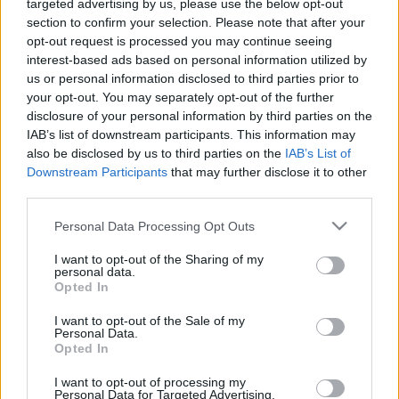
targeted advertising by us, please use the below opt-out
BDK
•
2008. szeptember 19.
0
section to confirm your selection. Please note that after your
opt-out request is processed you may continue seeing
interest-based ads based on personal information utilized by
Balla D. Károly Pilinszky-projektum - 20. A nagy
us or personal information disclosed to third parties prior to
hajóra, melyet egy cél kerget, serényen szállj ma fel,
your opt-out. You may separately opt-out of the further
és álruhád a válladon csak könnyen vessed át –
disclosure of your personal information by third parties on the
köszöntsd az összes ott potyázó szentet. Ne félj, hogy
IAB’s list of downstream participants. This information may
köztük egy is felismerhet. Közös a vétek és közös a
also be disclosed by us to third parties on the
IAB’s List of
vád: a bűnt közülük egy sem szegzi rád…
Downstream Participants
that may further disclose it to other
third parties.
Cinkelt jeggyel
Please note that this website/app uses one or more Google
Personal Data Processing Opt Outs
BDK
•
2008. szeptember 19.
0
services and may gather and store information including but
not limited to your visit or usage behaviour. You may click to
I want to opt-out of the Sharing of my
personal data.
grant or deny consent to Google and its third-party tags to
Balla D. Károly Pilinszky-projektum - 19. Kitárt
Opted In
use your data for below specified purposes in below Google
karokkal várunk, sok keresztény, és köztünk,
consent section.
I want to opt-out of the Sale of my
megládd, te is egy lehetsz,és bódít majd a hit, mint
Personal Data.
könnyű szesz,és szállhatsz majd a földi nyűgöt
Opted In
vesztvén: más szenved érted ott az Úr keresztjén, te
megkapod, mit megkíván a test, s ha buzgóságod…
I want to opt-out of processing my
Personal Data for Targeted Advertising.