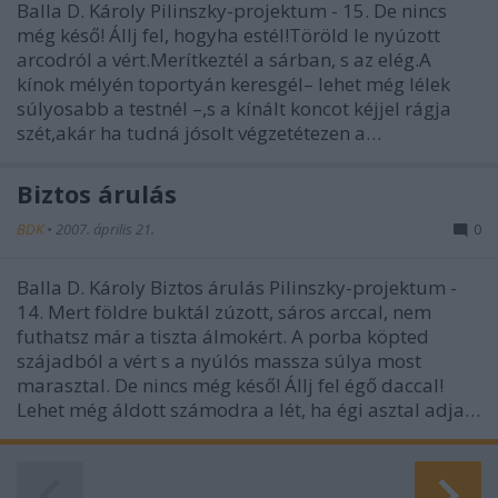
Balla D. Károly Pilinszky-projektum - 15. De nincs
még késő! Állj fel, hogyha estél!Töröld le nyúzott
arcodról a vért.Merítkeztél a sárban, s az elég.A
kínok mélyén toportyán keresgél– lehet még lélek
súlyosabb a testnél –,s a kínált koncot kéjjel rágja
szét,akár ha tudná jósolt végzetétezen a…
Biztos árulás
BDK
•
2007. április 21.
0
Balla D. Károly Biztos árulás Pilinszky-projektum -
14. Mert földre buktál zúzott, sáros arccal, nem
futhatsz már a tiszta álmokért. A porba köpted
szájadból a vért s a nyúlós massza súlya most
marasztal. De nincs még késő! Állj fel égő daccal!
Lehet még áldott számodra a lét, ha égi asztal adja…