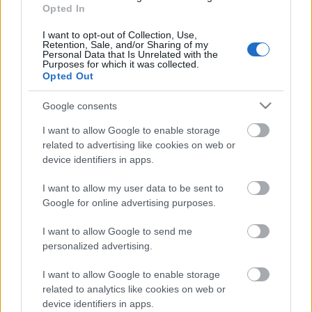
Opted In
Új vadonba
I want to opt-out of Collection, Use,
Retention, Sale, and/or Sharing of my
BDK
•
2008. május 26.
0
Personal Data that Is Unrelated with the
Purposes for which it was collected.
Opted Out
Balla D. Károly Pilinszky-projektum - 18. A csábító, –
te megcsalt, árva testvér! –nem adja fel a győzött
Google consents
birtokot,akár a végső pontig fogni fog,bár érzi már
az ámítások terhét. Hatalma nincsen már a bűnös
I want to allow Google to enable storage
testén,de lám: a titkos belső mondatokkiáltják ki az
related to advertising like cookies on web or
aljas indokot,halotti szennyek…
device identifiers in apps.
I want to allow my user data to be sent to
Google for online advertising purposes.
Az ígéret fonákja
BDK
•
2008. május 26.
0
I want to allow Google to send me
personalized advertising.
Balla D. Károly Pilinszky-projektum - 17. A lelkedért,
I want to allow Google to enable storage
mit olcsó pénzen vett mega Rossz, ne mondjon senki
related to analytics like cookies on web or
gyászimát.Nem hős, ki bűnt a sorsra hárít át,mikor
device identifiers in apps.