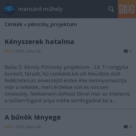
manzárd műhely
Címkék
»
pilinszky_projektum
Kényszerek hatalma
BDK
•
2009. június 06.
0
Balla D. Károly Pilinszky-projektum - 24. Ti rongyba
burkolt, fáradt, hű cselédek,kik ott feküdtök dúlt
fedélzeten,az önveszejtő érdek éhe nemnyomasztja
már a lelketek, mert érdekse volt és nincsen
önveszély, feléteknem döfköd tőrrel már az értelems
a szűzen fogant anya méhe semfogadná be a…
A bűnök lényege
BDK
•
2009. június 06.
0