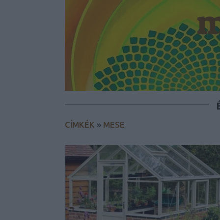
m
CÍMKÉK
»
MESE