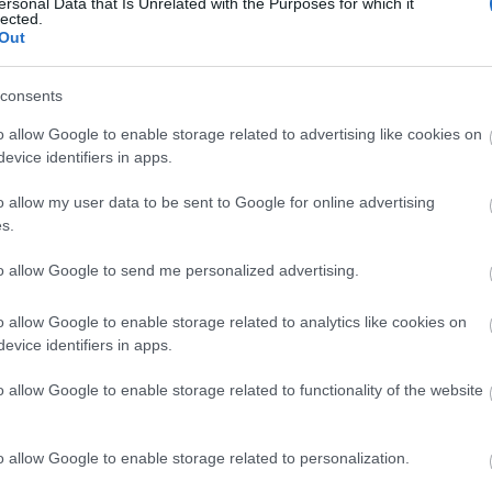
ersonal Data that Is Unrelated with the Purposes for which it
lected.
Out
A legjobb laptop videókártyák
Mi a szerepük
ezeknek az alkatrészeknek? A laptopok
videokártyái (más néven grafikus kártyák vagy
consents
GPU-k) lényeges szerepet töltenek be a
o allow Google to enable storage related to advertising like cookies on
modern számítógépek teljesítményében. Ezek
evice identifiers in apps.
a komponensek...
o allow my user data to be sent to Google for online advertising
s.
to allow Google to send me personalized advertising.
Spórolási tipp: készíts házi zsemlemorzsát
Te is
o allow Google to enable storage related to analytics like cookies on
sokszor jártál már úgy, hogy ki kellett dobnod a
evice identifiers in apps.
kenyeret, mert már túl száraz volt? Néha
ehetünk pirítóst, de mindig az sem megoldás.
o allow Google to enable storage related to functionality of the website
Ilyenkor mit tudunk tenni, kidobjuk a szemétbe.
De van más...
o allow Google to enable storage related to personalization.
A
CÍMKÉK