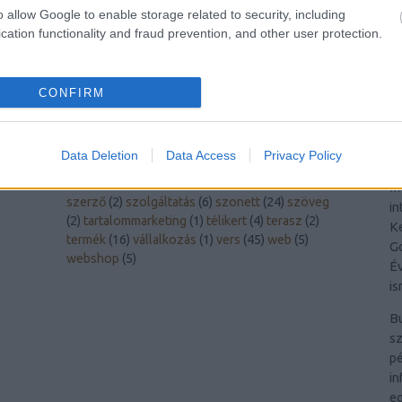
A
arvisura
(
2
)
autó
(
1
)
bdk
(
1
)
belsőépítészet
(
3
)
o allow Google to enable storage related to security, including
U
berniczky éva
(
2
)
budapest
(
1
)
cikk
(
2
)
dizájn
(
1
)
cation functionality and fraud prevention, and other user protection.
ékszer
(
2
)
életmód
(
17
)
emésztés
(
1
)
esszé
(
4
)
Un
gasztroműhely
(
3
)
haiku
(
1
)
honlapoptimalizálás
B
(
2
)
infrafűtés
(
2
)
interjú
(
3
)
ivóvíz
(
1
)
játék
(
1
)
Ba
CONFIRM
keresőmarketing
(
5
)
keresőoptimalizálás
(
3
)
ká
könyv
(
34
)
kritika
(
32
)
laptop
(
6
)
mese
(
1
)
mesterséges intelligencia
(
1
)
műanyag
(
1
)
napló
Te
Data Deletion
Data Access
Privacy Policy
(
11
)
novella
(
12
)
pánik
(
2
)
pilinszky projektum
t
(
25
)
pszichológia
(
1
)
recept
(
1
)
ruházat
(
2
)
me
szerző
(
2
)
szolgáltatás
(
6
)
szonett
(
24
)
szöveg
in
(
2
)
tartalommarketing
(
1
)
télikert
(
4
)
terasz
(
2
)
Ke
termék
(
16
)
vállalkozás
(
1
)
vers
(
45
)
web
(
5
)
Go
webshop
(
5
)
Év
is
B
sz
pé
in
eg