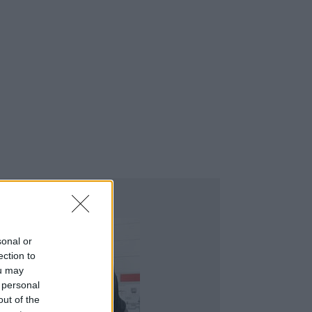
ÉPSZERŰ PR-CIKKEK
sonal or
ection to
ou may
 personal
out of the