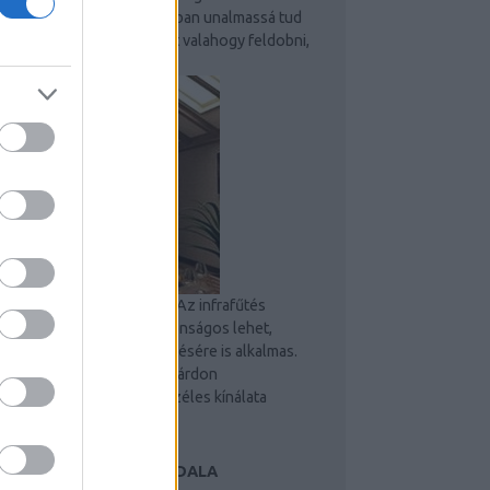
számít. Egy idő után azonban unalmassá tud
válni, ezért érdemes lehet valahogy feldobni,
hogy ne legyen...
Manzárd tető - infra fűtés
Az infrafűtés
manzárd tető alatt is biztonságos lehet,
ahogy kültéri teraszok fűtésére is alkalmas.
Infrasugaras fűtés a manzárdon
Felhasználási területek széles kínálata
Energiatakarékos az...
 RENDSZER NÉHÁNY OLDALA