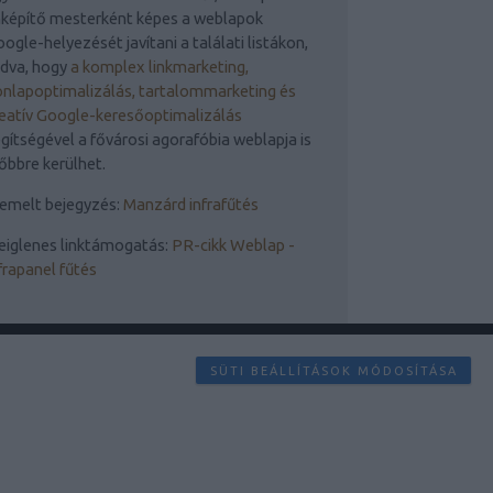
nképítő mesterként képes a weblapok
ogle-helyezését javítani a találati listákon,
udva, hogy
a komplex linkmarketing,
nlapoptimalizálás, tartalommarketing és
eatív Google-keresőoptimalizálás
gítségével a fővárosi agorafóbia weblapja is
őbbre kerülhet.
emelt bejegyzés:
Manzárd infrafűtés
eiglenes linktámogatás:
PR-cikk Weblap -
frapanel fűtés
SÜTI BEÁLLÍTÁSOK MÓDOSÍTÁSA