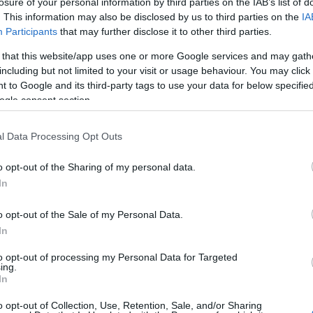
losure of your personal information by third parties on the IAB’s list of
regényéről a posztmodern bűvészdoboz
. This information may also be disclosed by us to third parties on the
IA
metafora a kortárs kultúra és művészet egyik
Participants
that may further disclose it to other third parties.
legtalálóbb leírása. Míg a hagyományos
bűvészdoboz egyetlen, jól definiált trükköt
 that this website/app uses one or more Google services and may gath
rejt, addig a...
including but not limited to your visit or usage behaviour. You may click 
 to Google and its third-party tags to use your data for below specifi
ogle consent section.
l Data Processing Opt Outs
o opt-out of the Sharing of my personal data.
Sült csirkecombos tészta
A csirkés ételek
In
mindig megunhatatlanok, nagyon sokan
szeretik és egyben egészséges ételnek is
számít. Egy idő után azonban unalmassá tud
o opt-out of the Sale of my Personal Data.
válni, ezért érdemes lehet valahogy feldobni,
In
hogy ne legyen...
to opt-out of processing my Personal Data for Targeted
ing.
In
o opt-out of Collection, Use, Retention, Sale, and/or Sharing