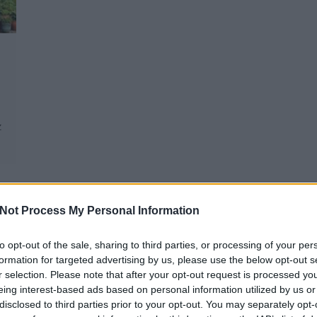
z
A LEGÚJABB BEJEGYZÉSEK
N
Not Process My Personal Information
to opt-out of the sale, sharing to third parties, or processing of your per
formation for targeted advertising by us, please use the below opt-out s
r selection. Please note that after your opt-out request is processed y
eing interest-based ads based on personal information utilized by us or
disclosed to third parties prior to your opt-out. You may separately opt-
A posztmodern bűvészdoboz
Balla D Károj