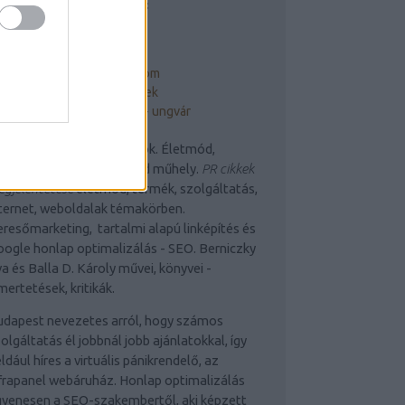
 LEGFONTOSABB OLDALAK:
ngParty és Balládium
gParty Portál - Blogfő
DK Balládium - webirodalom
lla D. Károj Mindenkönyvek
rpátaljai magyarok száma - ungvár
rmékek és Szolgáltatások. Életmód,
echnológia, WEB. Manzárd műhely.
PR cikkek
gjelentetése
életmód, termék, szolgáltatás,
ternet, weboldalak témakörben.
resőmarketing, tartalmi alapú linképítés és
ogle honlap optimalizálás - SEO. Berniczky
a és Balla D. Károly művei, könyvei -
mertetések, kritikák.
udapest nevezetes arról, hogy számos
olgáltatás él jobbnál jobb ajánlatokkal, így
ldául híres a virtuális pánikrendelő, az
frapanel webáruház. Honlap optimalizálás
yenesen a SEO-szakembertől, aki képzett