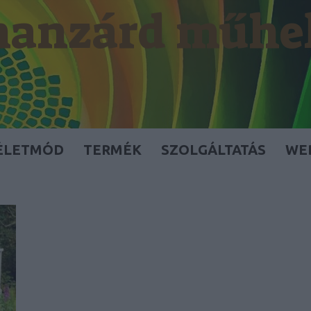
anzárd műhe
ÉLETMÓD
TERMÉK
SZOLGÁLTATÁS
WE