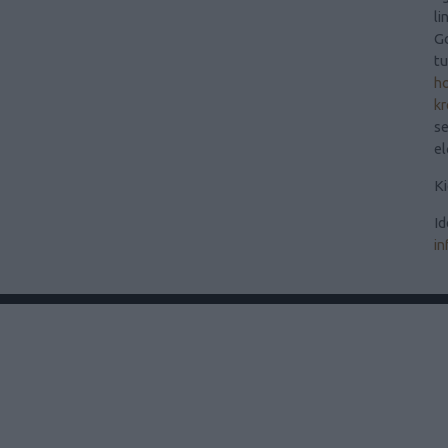
li
Go
t
ho
kr
se
el
Ki
Id
in