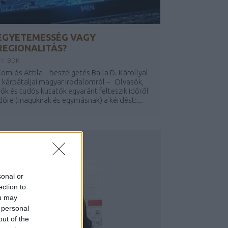
EGYETEMESSÉG VAGY
REGIONALITÁS?
Y:
BDK
omlós Attila – beszélgetés Balla D. Károllyal
 kárpátaljai magyar irodalomról – Olvasók,
rók és tudós kutatók egyaránt felteszik időről
dőre (maguknak és egymásnak) a kérdést:...
ÉPSZERŰ PR-CIKKEK
sonal or
ection to
ou may
 personal
out of the