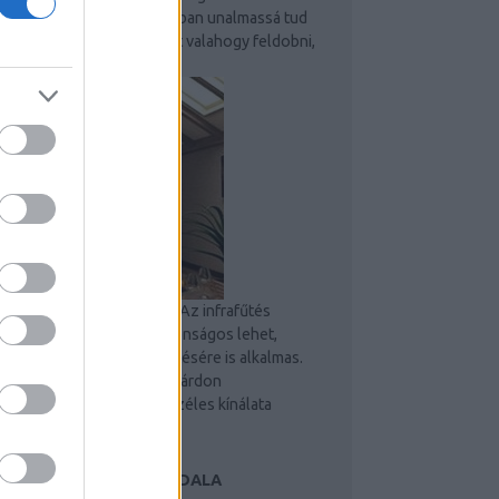
számít. Egy idő után azonban unalmassá tud
válni, ezért érdemes lehet valahogy feldobni,
hogy ne legyen...
Manzárd tető - infra fűtés
Az infrafűtés
manzárd tető alatt is biztonságos lehet,
ahogy kültéri teraszok fűtésére is alkalmas.
Infrasugaras fűtés a manzárdon
Felhasználási területek széles kínálata
Energiatakarékos az...
 RENDSZER NÉHÁNY OLDALA