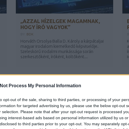
„AZZAL HÍZELGEK MAGAMNAK,
HOGY ÍRÓ VAGYOK”
BY:
BDK
B
Horváth Orsolya Balla D. Károly a kárpátaljai
K
magyar irodalom kiemelkedő képviselője.
a
Szeleskörű irodalmi munkássága során
í
szerkesztőként, íróként, költőként...
i
A LEGÚJABB BEJEGYZÉSEK
N
Not Process My Personal Information
to opt-out of the sale, sharing to third parties, or processing of your per
formation for targeted advertising by us, please use the below opt-out s
r selection. Please note that after your opt-out request is processed y
eing interest-based ads based on personal information utilized by us or
disclosed to third parties prior to your opt-out. You may separately opt-
A posztmodern bűvészdoboz
Balla D Károj