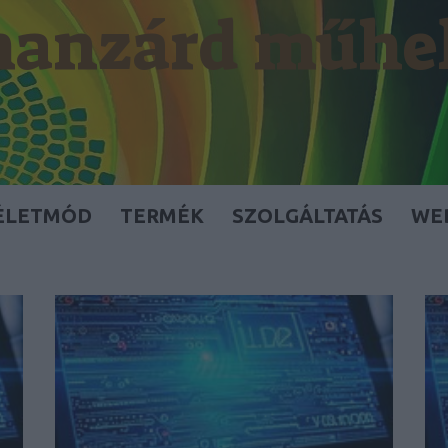
anzárd műhe
ÉLETMÓD
TERMÉK
SZOLGÁLTATÁS
WE