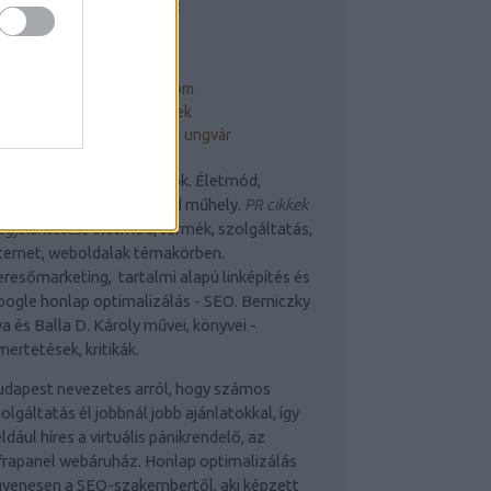
 LEGFONTOSABB OLDALAK:
ngParty és Balládium
gParty Portál - Blogfő
DK Balládium - webirodalom
lla D. Károj Mindenkönyvek
rpátaljai magyarok száma - ungvár
rmékek és Szolgáltatások. Életmód,
echnológia, WEB. Manzárd műhely.
PR cikkek
gjelentetése
életmód, termék, szolgáltatás,
ternet, weboldalak témakörben.
resőmarketing, tartalmi alapú linképítés és
ogle honlap optimalizálás - SEO. Berniczky
a és Balla D. Károly művei, könyvei -
mertetések, kritikák.
udapest nevezetes arról, hogy számos
olgáltatás él jobbnál jobb ajánlatokkal, így
ldául híres a virtuális pánikrendelő, az
frapanel webáruház. Honlap optimalizálás
yenesen a SEO-szakembertől, aki képzett