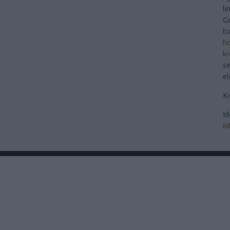
li
Go
t
ho
kr
se
el
Ki
Id
in