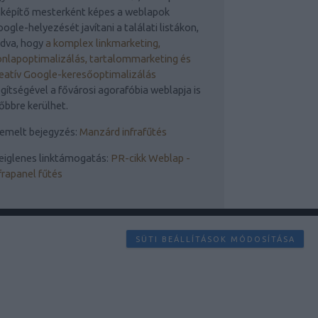
nképítő mesterként képes a weblapok
ogle-helyezését javítani a találati listákon,
udva, hogy
a komplex linkmarketing,
nlapoptimalizálás, tartalommarketing és
eatív Google-keresőoptimalizálás
gítségével a fővárosi agorafóbia weblapja is
őbbre kerülhet.
emelt bejegyzés:
Manzárd infrafűtés
eiglenes linktámogatás:
PR-cikk Weblap -
frapanel fűtés
SÜTI BEÁLLÍTÁSOK MÓDOSÍTÁSA