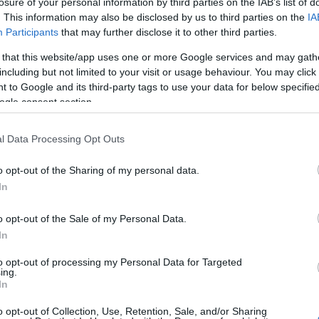
losure of your personal information by third parties on the IAB’s list of
regényéről a posztmodern bűvészdoboz
. This information may also be disclosed by us to third parties on the
IA
metafora a kortárs kultúra és művészet egyik
Participants
that may further disclose it to other third parties.
legtalálóbb leírása. Míg a hagyományos
bűvészdoboz egyetlen, jól definiált trükköt
 that this website/app uses one or more Google services and may gath
rejt, addig a...
including but not limited to your visit or usage behaviour. You may click 
 to Google and its third-party tags to use your data for below specifi
ogle consent section.
l Data Processing Opt Outs
o opt-out of the Sharing of my personal data.
Sült csirkecombos tészta
A csirkés ételek
In
mindig megunhatatlanok, nagyon sokan
szeretik és egyben egészséges ételnek is
számít. Egy idő után azonban unalmassá tud
o opt-out of the Sale of my Personal Data.
válni, ezért érdemes lehet valahogy feldobni,
In
hogy ne legyen...
to opt-out of processing my Personal Data for Targeted
ing.
In
o opt-out of Collection, Use, Retention, Sale, and/or Sharing