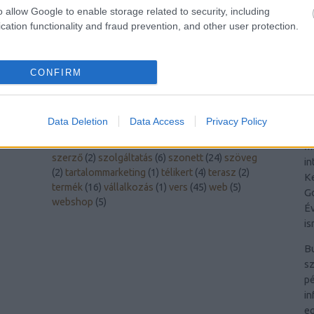
A
arvisura
(
2
)
autó
(
1
)
bdk
(
1
)
belsőépítészet
(
3
)
o allow Google to enable storage related to security, including
U
berniczky éva
(
2
)
budapest
(
1
)
cikk
(
2
)
dizájn
(
1
)
cation functionality and fraud prevention, and other user protection.
ékszer
(
2
)
életmód
(
17
)
emésztés
(
1
)
esszé
(
4
)
Un
gasztroműhely
(
3
)
haiku
(
1
)
honlapoptimalizálás
B
(
2
)
infrafűtés
(
2
)
interjú
(
3
)
ivóvíz
(
1
)
játék
(
1
)
Ba
CONFIRM
keresőmarketing
(
5
)
keresőoptimalizálás
(
3
)
ká
könyv
(
34
)
kritika
(
32
)
laptop
(
6
)
mese
(
1
)
mesterséges intelligencia
(
1
)
műanyag
(
1
)
napló
Te
Data Deletion
Data Access
Privacy Policy
(
11
)
novella
(
12
)
pánik
(
2
)
pilinszky projektum
t
(
25
)
pszichológia
(
1
)
recept
(
1
)
ruházat
(
2
)
me
szerző
(
2
)
szolgáltatás
(
6
)
szonett
(
24
)
szöveg
in
(
2
)
tartalommarketing
(
1
)
télikert
(
4
)
terasz
(
2
)
Ke
termék
(
16
)
vállalkozás
(
1
)
vers
(
45
)
web
(
5
)
Go
webshop
(
5
)
Év
is
B
sz
pé
in
eg