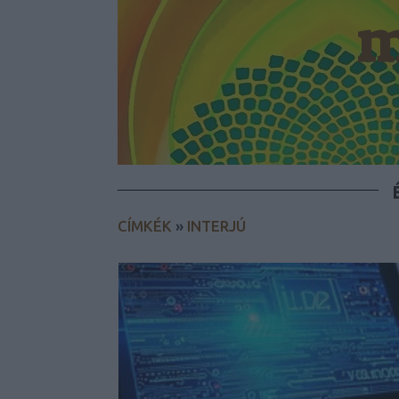
m
CÍMKÉK
»
INTERJÚ