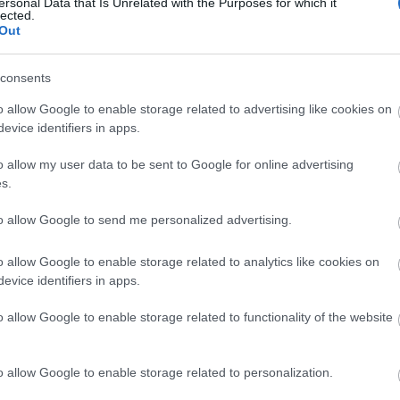
ersonal Data that Is Unrelated with the Purposes for which it
lected.
Out
A legjobb laptop videókártyák
Mi a szerepük
ezeknek az alkatrészeknek? A laptopok
videokártyái (más néven grafikus kártyák vagy
consents
GPU-k) lényeges szerepet töltenek be a
o allow Google to enable storage related to advertising like cookies on
modern számítógépek teljesítményében. Ezek
evice identifiers in apps.
a komponensek...
o allow my user data to be sent to Google for online advertising
s.
to allow Google to send me personalized advertising.
Spórolási tipp: készíts házi zsemlemorzsát
Te is
o allow Google to enable storage related to analytics like cookies on
sokszor jártál már úgy, hogy ki kellett dobnod a
evice identifiers in apps.
kenyeret, mert már túl száraz volt? Néha
ehetünk pirítóst, de mindig az sem megoldás.
o allow Google to enable storage related to functionality of the website
Ilyenkor mit tudunk tenni, kidobjuk a szemétbe.
De van más...
o allow Google to enable storage related to personalization.
A
CÍMKÉK