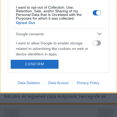
I want to opt-out of Collection, Use,
Retention, Sale, and/or Sharing of my
Personal Data that Is Unrelated with the
Purposes for which it was collected.
Opted Out
Google consents
Milyen anyagból legyen az ovis
I want to allow Google to enable storage
ágynemű?
related to advertising like cookies on web or
BDK
•
2020. szeptember 10.
0
device identifiers in apps.
CONFIRM
I want to allow my user data to be sent to
Az ovis ágynemű választását megnehezíti, hogy sok
Google for online advertising purposes.
téves információ kering a nagyvilágban. A gyermek
szempontjából nagyon fontos, hogy az ágynemű
I want to allow Google to send me
Data Deletion
Data Access
Privacy Policy
megfelelő anyagból legyen. Mármint legyen puha,
personalized advertising.
ölelgetni való, ugyanakkor kényelmes legyen rajta
feküdni. és legyenek rajta kutyusok, hercegnők és…
I want to allow Google to enable storage
related to analytics like cookies on web or
device identifiers in apps.