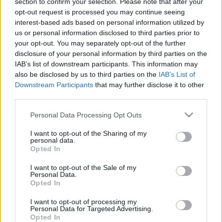
section to confirm your selection. Please note that after your
zsemlemorzsát
opt-out request is processed you may continue seeing
interest-based ads based on personal information utilized by
BDK
•
2024. február 15.
0
us or personal information disclosed to third parties prior to
your opt-out. You may separately opt-out of the further
Te is sokszor jártál már úgy, hogy ki kellett dobnod a
disclosure of your personal information by third parties on the
kenyeret, mert már túl száraz volt? Néha ehetünk
IAB’s list of downstream participants. This information may
pirítóst, de mindig az sem megoldás. Ilyenkor mit
also be disclosed by us to third parties on the
IAB’s List of
tudunk tenni, kidobjuk a szemétbe. De van más
Downstream Participants
that may further disclose it to other
megoldás is! Újra hasznosítjuk, nevezetesen
third parties.
zsemlemorzsát készítünk belőle. Nagyon egyszerű,
Please note that this website/app uses one or more Google
Personal Data Processing Opt Outs
nem…
services and may gather and store information including but
not limited to your visit or usage behaviour. You may click to
I want to opt-out of the Sharing of my
personal data.
grant or deny consent to Google and its third-party tags to
Opted In
use your data for below specified purposes in below Google
consent section.
I want to opt-out of the Sale of my
Personal Data.
Opted In
I want to opt-out of processing my
Personal Data for Targeted Advertising.
Opted In