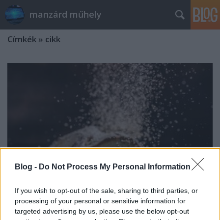
manzárd műhely
Címkék
»
cikk
Blog -
Do Not Process My Personal Information
If you wish to opt-out of the sale, sharing to third parties, or
processing of your personal or sensitive information for
Spórolási tipp: készíts házi
targeted advertising by us, please use the below opt-out