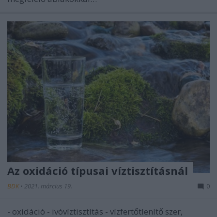
Az oxidáció típusai víztisztításnál
BDK
•
2021. március 19.
0
- oxidáció - ivóvíztisztítás - vízfertőtlenítő szer,