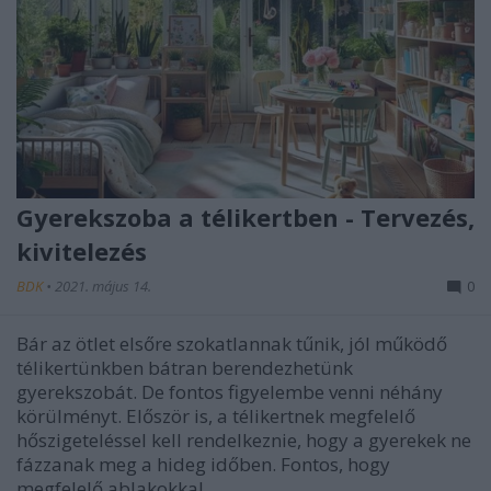
Gyerekszoba a télikertben - Tervezés,
kivitelezés
BDK
•
2021. május 14.
0
Bár az ötlet elsőre szokatlannak tűnik, jól működő
télikertünkben bátran berendezhetünk
gyerekszobát. De fontos figyelembe venni néhány
körülményt. Először is, a télikertnek megfelelő
hőszigeteléssel kell rendelkeznie, hogy a gyerekek ne
fázzanak meg a hideg időben. Fontos, hogy
megfelelő ablakokkal…