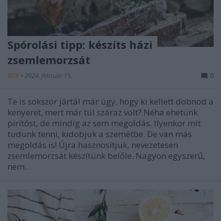
Spórolási tipp: készíts házi
zsemlemorzsát
BDK
•
2024. február 15.
0
Te is sokszor jártál már úgy, hogy ki kellett dobnod a
kenyeret, mert már túl száraz volt? Néha ehetünk
pirítóst, de mindig az sem megoldás. Ilyenkor mit
tudunk tenni, kidobjuk a szemétbe. De van más
megoldás is! Újra hasznosítjuk, nevezetesen
zsemlemorzsát készítünk belőle. Nagyon egyszerű,
nem…