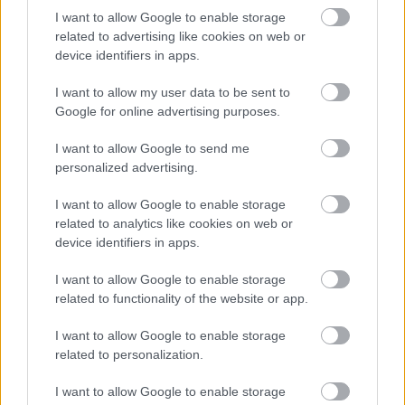
I want to allow Google to enable storage
related to advertising like cookies on web or
device identifiers in apps.
I want to allow my user data to be sent to
Google for online advertising purposes.
I want to allow Google to send me
personalized advertising.
Hogyan alakul az őszi ékszerdivat
2021-ben?
I want to allow Google to enable storage
related to analytics like cookies on web or
BDK
•
2021. november 14.
0
device identifiers in apps.
I want to allow Google to enable storage
Szívesen vásárolnál néhány új ékszert 2021 őszén?
related to functionality of the website or app.
Szerencsére a nyakláncok és fülbevalók ára is
kedvezőbb ilyenkor. Mutatjuk, hogyan alakul a
I want to allow Google to enable storage
divat! Az ősz mindig nagy teret enged a feltűnő és
related to personalization.
vidám kiegészítőknek. A nyár múlását ugyanis
szívesen ellensúlyozzuk ragyogó és tetszetős
I want to allow Google to enable storage
ékszerekkel.…