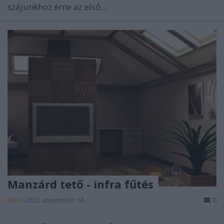
szájunkhoz érne az első…
Manzárd tető - infra fűtés
BDK
•
2022. szeptember 14.
0