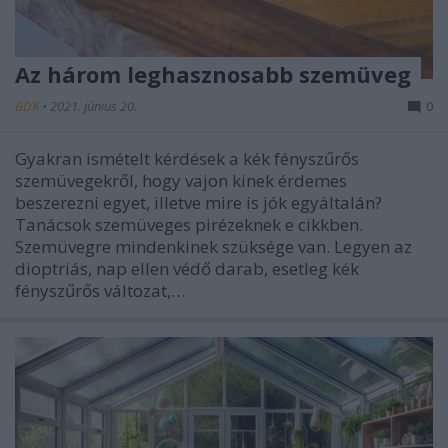
Az három leghasznosabb szemüveg
BDK
•
2021. június 20.
0
Gyakran ismételt kérdések a kék fényszűrős
szemüvegekről, hogy vajon kinek érdemes
beszerezni egyet, illetve mire is jók egyáltalán?
Tanácsok szemüveges pirézeknek e cikkben.
Szemüvegre mindenkinek szüksége van. Legyen az
dioptriás, nap ellen védő darab, esetleg kék
fényszűrős változat,…