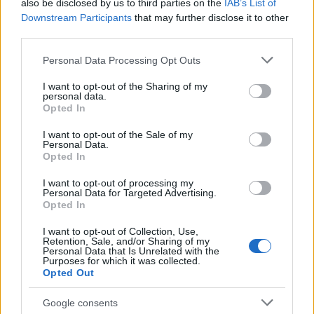
also be disclosed by us to third parties on the
IAB’s List of
Downstream Participants
that may further disclose it to other
Virágok a télikertben. Történet egy
third parties.
virágküldésről
Please note that this website/app uses one or more Google
Personal Data Processing Opt Outs
services and may gather and store information including but
BDK
•
2021. december 07.
0
not limited to your visit or usage behaviour. You may click to
I want to opt-out of the Sharing of my
personal data.
grant or deny consent to Google and its third-party tags to
Opted In
Virágok a télikertben: orchidea, liliom, rózsa Egy
use your data for below specified purposes in below Google
megfelelő télikertben termeszthetünk rózsát,
consent section.
I want to opt-out of the Sale of my
liliomot vagy akár orchideát is, ha megfelelő
Personal Data.
körülményeket biztosítunk számukra. A rózsa
Opted In
napfényes, szellős és hűvös helyet igényel, a túl
I want to opt-out of processing my
meleg és száraz levegőt nem szereti. A téli
Personal Data for Targeted Advertising.
hőmérséklet 5-10 °C…
Opted In
I want to opt-out of Collection, Use,
Retention, Sale, and/or Sharing of my
Personal Data that Is Unrelated with the
Purposes for which it was collected.
Opted Out
Google consents