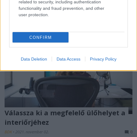
related to security, including authentication
functionality and fraud prevention, and other
user protection.
CONFIRM
Data Deletion
Data Access
Privacy Policy
Válassza ki a megfelelő ülőhelyet a
interiőrjéhez
BDK
•
2021. november 02.
0