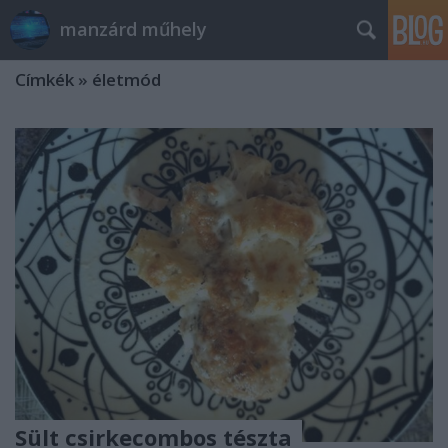
manzárd műhely
Címkék
»
életmód
Sült csirkecombos tészta