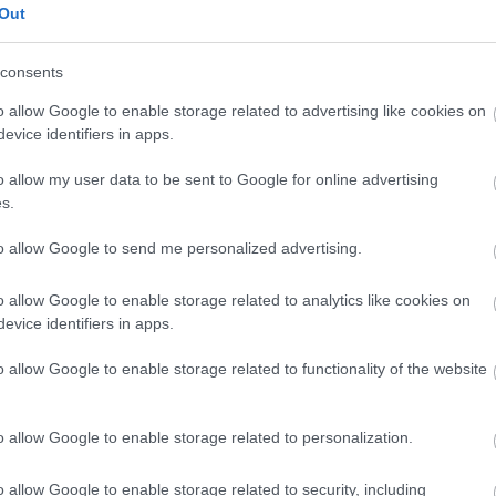
metafora a kortárs kultúra és művészet egyik
Out
legtalálóbb leírása. Míg a hagyományos
bűvészdoboz egyetlen, jól definiált trükköt
consents
rejt, addig a...
o allow Google to enable storage related to advertising like cookies on
evice identifiers in apps.
o allow my user data to be sent to Google for online advertising
s.
Sült csirkecombos tészta
A csirkés ételek
to allow Google to send me personalized advertising.
mindig megunhatatlanok, nagyon sokan
szeretik és egyben egészséges ételnek is
o allow Google to enable storage related to analytics like cookies on
számít. Egy idő után azonban unalmassá tud
evice identifiers in apps.
válni, ezért érdemes lehet valahogy feldobni,
hogy ne legyen...
o allow Google to enable storage related to functionality of the website
o allow Google to enable storage related to personalization.
o allow Google to enable storage related to security, including