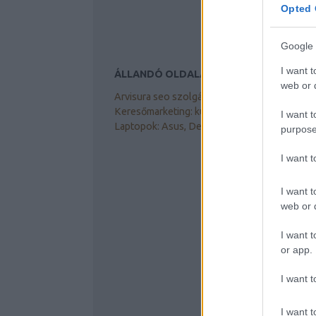
Opted 
Google 
I want t
ÁLLANDÓ OLDALAK
web or d
Arvisura seo szolgáltatás, tanácsadás
Keresőmarketing: kútvíz fertőtlenítés
I want t
Laptopok: Asus, Dell akku töltő
purpose
I want 
I want t
web or d
I want t
or app.
I want t
I want t