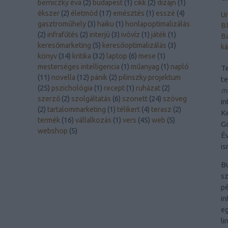
berniczky éva
(
2
)
budapest
(
1
)
cikk
(
2
)
dizájn
(
1
)
ékszer
(
2
)
életmód
(
17
)
emésztés
(
1
)
esszé
(
4
)
Un
gasztroműhely
(
3
)
haiku
(
1
)
honlapoptimalizálás
B
(
2
)
infrafűtés
(
2
)
interjú
(
3
)
ivóvíz
(
1
)
játék
(
1
)
Ba
keresőmarketing
(
5
)
keresőoptimalizálás
(
3
)
ká
könyv
(
34
)
kritika
(
32
)
laptop
(
6
)
mese
(
1
)
mesterséges intelligencia
(
1
)
műanyag
(
1
)
napló
Te
(
11
)
novella
(
12
)
pánik
(
2
)
pilinszky projektum
t
(
25
)
pszichológia
(
1
)
recept
(
1
)
ruházat
(
2
)
me
szerző
(
2
)
szolgáltatás
(
6
)
szonett
(
24
)
szöveg
in
(
2
)
tartalommarketing
(
1
)
télikert
(
4
)
terasz
(
2
)
Ke
termék
(
16
)
vállalkozás
(
1
)
vers
(
45
)
web
(
5
)
Go
webshop
(
5
)
Év
is
B
sz
pé
in
eg
li