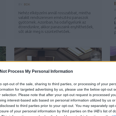
BY:
BDK
Nehéz elképzelni annál rosszabbat, mintha
valakit rendszeresen emésztési panaszok
A
gyötörnek. Azonban, ha odafigyelünk az
étrendünkre, akkor panaszaink enyhíthetőek,
a
sőt akár meg is szüntethetőek.
p
...
Not Process My Personal Information
to opt-out of the sale, sharing to third parties, or processing of your per
formation for targeted advertising by us, please use the below opt-out s
r selection. Please note that after your opt-out request is processed y
eing interest-based ads based on personal information utilized by us or
MANZÁRD TETŐ - INFRA FŰTÉS
disclosed to third parties prior to your opt-out. You may separately opt-
losure of your personal information by third parties on the IAB’s list of
BY:
BDK