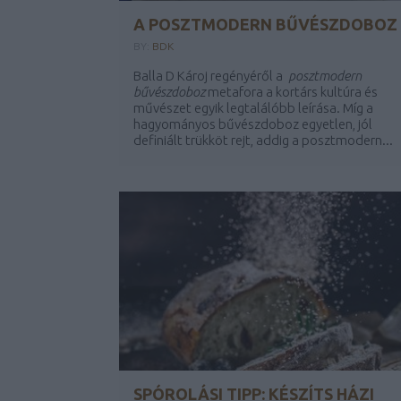
A POSZTMODERN BŰVÉSZDOBOZ
BY:
BDK
Balla D Károj regényéről a
posztmodern
bűvészdoboz
metafora a kortárs kultúra és
művészet egyik legtalálóbb leírása. Míg a
hagyományos bűvészdoboz egyetlen, jól
definiált trükköt rejt, addig a posztmodern...
SPÓROLÁSI TIPP: KÉSZÍTS HÁZI