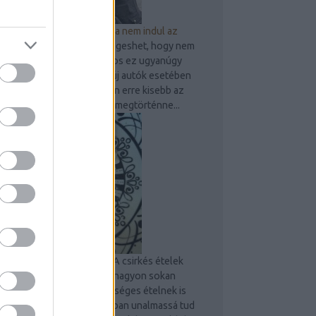
9 dolog, amit ellenőrizz, ha nem indul az
autó
Bárkivel, bármikor megeshet, hogy nem
indul be gépjárműve. Sajnos ez ugyanúgy
előfordulhat használt és új autók esetében
is, persze az újak esetében erre kisebb az
esély. Amennyiben mégis megtörténne...
Sült csirkecombos tészta
A csirkés ételek
mindig megunhatatlanok, nagyon sokan
szeretik és egyben egészséges ételnek is
számít. Egy idő után azonban unalmassá tud