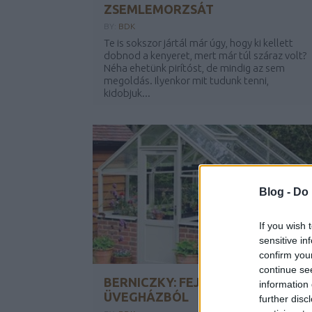
ZSEMLEMORZSÁT
BY:
BDK
Te is sokszor jártál már úgy, hogy ki kellett
dobnod a kenyeret, mert már túl száraz volt?
Néha ehetünk pirítóst, de mindig az sem
megoldás. Ilyenkor mit tudunk tenni,
kidobjuk...
Blog -
Do 
If you wish 
sensitive in
confirm you
continue se
BERNICZKY: FEJEZETEK AZ
information 
ÜVEGHÁZBÓL
further disc