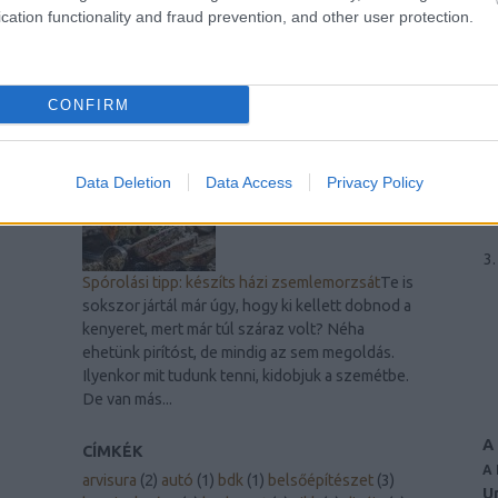
A legjobb laptop videókártyák
Mi a szerepük
cation functionality and fraud prevention, and other user protection.
ezeknek az alkatrészeknek? A laptopok
videokártyái (más néven grafikus kártyák vagy
GPU-k) lényeges szerepet töltenek be a
modern számítógépek teljesítményében. Ezek
CONFIRM
a komponensek...
Data Deletion
Data Access
Privacy Policy
Spórolási tipp: készíts házi zsemlemorzsát
Te is
sokszor jártál már úgy, hogy ki kellett dobnod a
kenyeret, mert már túl száraz volt? Néha
ehetünk pirítóst, de mindig az sem megoldás.
Ilyenkor mit tudunk tenni, kidobjuk a szemétbe.
De van más...
A
CÍMKÉK
A
arvisura
(
2
)
autó
(
1
)
bdk
(
1
)
belsőépítészet
(
3
)
U