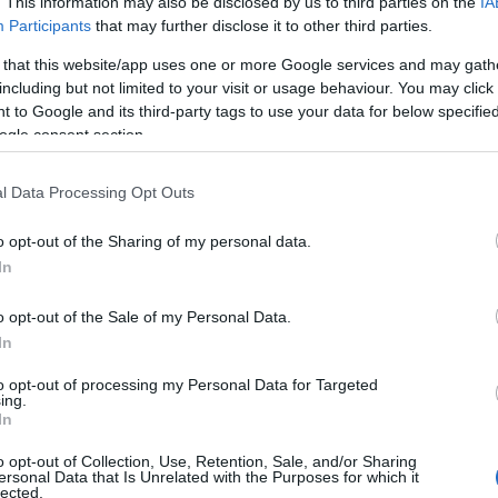
. This information may also be disclosed by us to third parties on the
IA
B
Az infrafűtés manzárd tető alatt is
biztonságos lehet, ahogy kültéri teraszok
Participants
that may further disclose it to other third parties.
V
fűtésére is alkalmas.
 that this website/app uses one or more Google services and may gath
Infrasugaras fűtés a manzárdon
E
including but not limited to your visit or usage behaviour. You may click 
Felhasználási területek széles kínálata
 to Google and its third-party tags to use your data for below specifi
...
ogle consent section.
l Data Processing Opt Outs
o opt-out of the Sharing of my personal data.
In
A LEGÚJABB BEJEGYZÉSEK
N
o opt-out of the Sale of my Personal Data.
In
to opt-out of processing my Personal Data for Targeted
ing.
In
A posztmodern bűvészdoboz
Balla D Károj
o opt-out of Collection, Use, Retention, Sale, and/or Sharing
ersonal Data that Is Unrelated with the Purposes for which it
regényéről a posztmodern bűvészdoboz
lected.