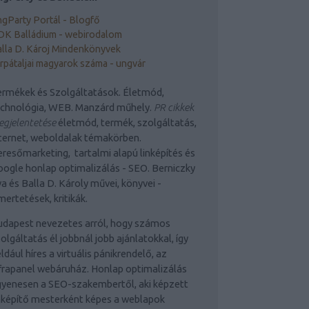
gParty Portál - Blogfő
DK Balládium - webirodalom
lla D. Károj Mindenkönyvek
rpátaljai magyarok száma - ungvár
rmékek és Szolgáltatások. Életmód,
echnológia, WEB. Manzárd műhely.
PR cikkek
gjelentetése
életmód, termék, szolgáltatás,
ternet, weboldalak témakörben.
resőmarketing, tartalmi alapú linképítés és
ogle honlap optimalizálás - SEO. Berniczky
a és Balla D. Károly művei, könyvei -
mertetések, kritikák.
udapest nevezetes arról, hogy számos
olgáltatás él jobbnál jobb ajánlatokkal, így
ldául híres a virtuális pánikrendelő, az
frapanel webáruház. Honlap optimalizálás
yenesen a SEO-szakembertől, aki képzett
nképítő mesterként képes a weblapok