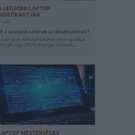
A LEGJOBB LAPTOP
VIDEÓKÁRTYÁK
Y:
BDK
Mi a szerepük ezeknek az alkatrészeknek?
 laptopok videokártyái (más néven grafikus
ártyák vagy GPU-k) lényeges szerepet...
LAPTOP MESTERSÉGES