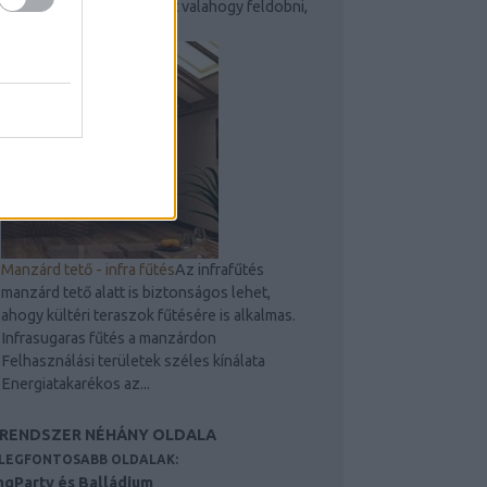
válni, ezért érdemes lehet valahogy feldobni,
hogy ne legyen...
Manzárd tető - infra fűtés
Az infrafűtés
manzárd tető alatt is biztonságos lehet,
ahogy kültéri teraszok fűtésére is alkalmas.
Infrasugaras fűtés a manzárdon
Felhasználási területek széles kínálata
Energiatakarékos az...
 RENDSZER NÉHÁNY OLDALA
 LEGFONTOSABB OLDALAK:
ngParty és Balládium