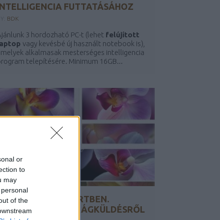
INTELLIGENCIA FUTTATÁSÁHOZ
BY:
BDK
jánlunk 3 hordozható PC-t (lehet
felújított
laptop
vagy kevésbé új használt notebook is),
melyek alkalmasak mesterséges intelligencia
rogram telepítésére. Minimum 16GB...
sonal or
ection to
ou may
 personal
VIRÁGOK A TÉLIKERTBEN.
out of the
TÖRTÉNET EGY VIRÁGKÜLDÉSRŐL
 downstream