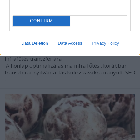
CONFIRM
Transzferár nyilvántartás, Seo Infra
BDK
•
2020. január 16.
0
Data Deletion
Data Access
Privacy Policy
Infrafűtés transzfer ára
A honlap optimalizálás ma
infra fűtés
, korábban
transzferár nyilvántartás
kulcsszavakra irányult. SEO
...