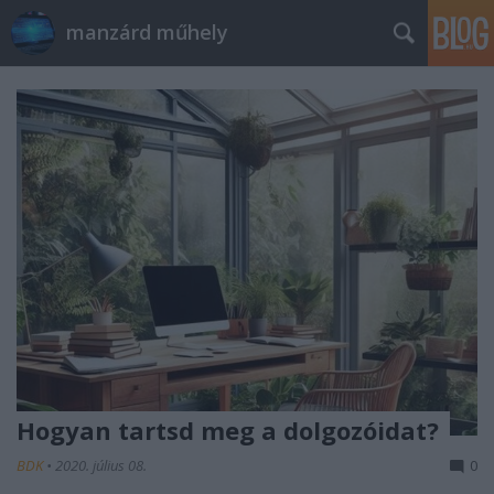
manzárd műhely
Hogyan tartsd meg a dolgozóidat?
BDK
•
2020. július 08.
0