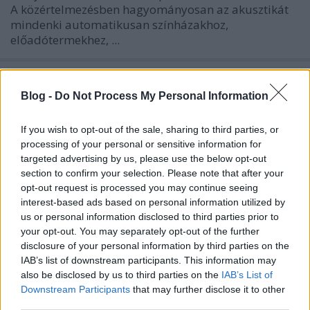
A közértelmezésben hagyományosan az akusztikát
mindenki automatikusan színházakhoz,
előadótermekhez, ...
Blog -
Do Not Process My Personal Information
If you wish to opt-out of the sale, sharing to third parties, or
processing of your personal or sensitive information for
targeted advertising by us, please use the below opt-out
section to confirm your selection. Please note that after your
opt-out request is processed you may continue seeing
interest-based ads based on personal information utilized by
us or personal information disclosed to third parties prior to
your opt-out. You may separately opt-out of the further
disclosure of your personal information by third parties on the
IAB’s list of downstream participants. This information may
also be disclosed by us to third parties on the
IAB’s List of
Laptop szerviz Budapesten -
Downstream Participants
that may further disclose it to other
működés optimalizálása
third parties.