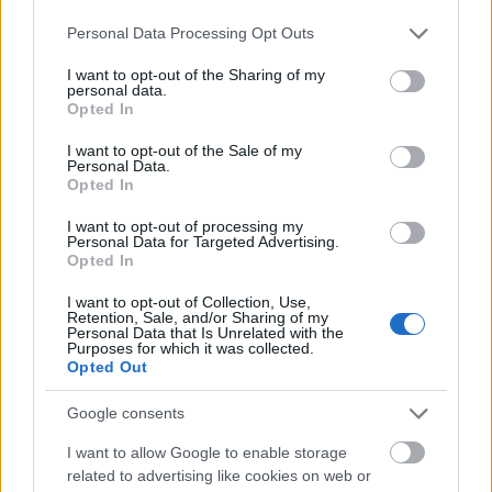
Please note that this website/app uses one or more Google
BDK
•
2020. július 01.
0
Personal Data Processing Opt Outs
services and may gather and store information including but
not limited to your visit or usage behaviour. You may click to
I want to opt-out of the Sharing of my
Használt notebook webáruház
personal data.
grant or deny consent to Google and its third-party tags to
Rendszerint a használt hardvereszközök felújítását
Opted In
use your data for below specified purposes in below Google
olyan szervizek végzik, amelyek asztali számítógép
consent section.
I want to opt-out of the Sale of my
és laptop ...
Personal Data.
Opted In
I want to opt-out of processing my
Personal Data for Targeted Advertising.
Opted In
I want to opt-out of Collection, Use,
Retention, Sale, and/or Sharing of my
Personal Data that Is Unrelated with the
Purposes for which it was collected.
Opted Out
Google consents
I want to allow Google to enable storage
related to advertising like cookies on web or