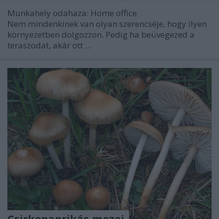
Munkahely odahaza: Home office
Nem mindenkinek van olyan szerencséje, hogy ilyen
környezetben dolgozzon. Pedig ha beüvegezed a
teraszodat, akár ott ...
Csirkepaprikás mezei