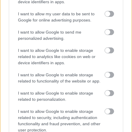
device identifiers in apps.
Villanyszerelés olcsón - lakásfelújítás
I want to allow my user data to be sent to
Google for online advertising purposes.
BDK
•
2020. február 11.
0
I want to allow Google to send me
personalized advertising.
Kábelek, huzalok cseréje családi házban.
Villanyszerelés olcsón Budapesten. Az elektromos
I want to allow Google to enable storage
hálózat teljes felújítása a lakásban. Csatlakozó ...
related to analytics like cookies on web or
device identifiers in apps.
I want to allow Google to enable storage
related to functionality of the website or app.
I want to allow Google to enable storage
related to personalization.
I want to allow Google to enable storage
related to security, including authentication
functionality and fraud prevention, and other
user protection.