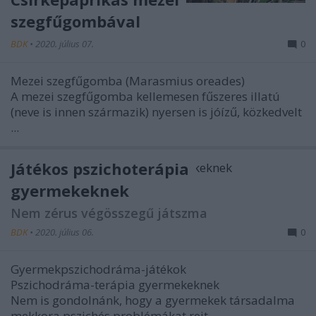
szegfűgombával
BDK
•
2020. július 07.
0
Mezei szegfűgomba (Marasmius oreades)
A
mezei szegfűgomba
kellemesen fűszeres illatú
(neve is innen származik) nyersen is jóízű, közkedvelt
...
Játékos pszichoterápia
gyermekeknek
Nem zérus végösszegű játszma
BDK
•
2020. július 06.
0
Gyermekpszichodráma-játékok
Pszichodráma-terápia gyermekeknek
Nem is gondolnánk, hogy
a gyermekek társadalma
mekkora pszichés problémákat rejt
...