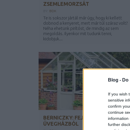
ZSEMLEMORZSÁT
BY:
BDK
Te is sokszor jártál már úgy, hogy ki kellett
dobnod a kenyeret, mert már túl száraz volt?
Néha ehetünk pirítóst, de mindig az sem
megoldás. Ilyenkor mit tudunk tenni,
kidobjuk...
Blog -
Do 
If you wish 
sensitive in
confirm you
continue se
BERNICZKY: FEJEZETEK AZ
information 
ÜVEGHÁZBÓL
further disc