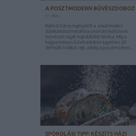
A POSZTMODERN BŰVÉSZDOBOZ
BY:
BDK
Balla D Károj regényéről a
posztmodern
bűvészdoboz
metafora a kortárs kultúra és
művészet egyik legtalálóbb leírása. Míg a
hagyományos bűvészdoboz egyetlen, jól
definiált trükköt rejt, addig a posztmodern...
SPÓROLÁSI TIPP: KÉSZÍTS HÁZI