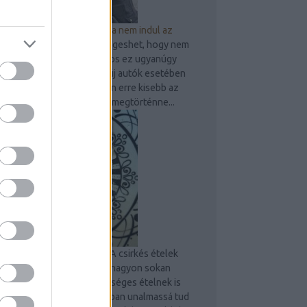
9 dolog, amit ellenőrizz, ha nem indul az
autó
Bárkivel, bármikor megeshet, hogy nem
indul be gépjárműve. Sajnos ez ugyanúgy
előfordulhat használt és új autók esetében
is, persze az újak esetében erre kisebb az
esély. Amennyiben mégis megtörténne...
Sült csirkecombos tészta
A csirkés ételek
mindig megunhatatlanok, nagyon sokan
szeretik és egyben egészséges ételnek is
számít. Egy idő után azonban unalmassá tud