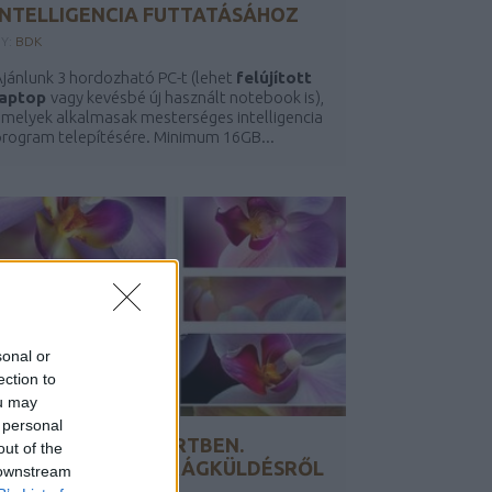
INTELLIGENCIA FUTTATÁSÁHOZ
BY:
BDK
jánlunk 3 hordozható PC-t (lehet
felújított
laptop
vagy kevésbé új használt notebook is),
melyek alkalmasak mesterséges intelligencia
rogram telepítésére. Minimum 16GB...
sonal or
ection to
ou may
 personal
VIRÁGOK A TÉLIKERTBEN.
out of the
TÖRTÉNET EGY VIRÁGKÜLDÉSRŐL
 downstream