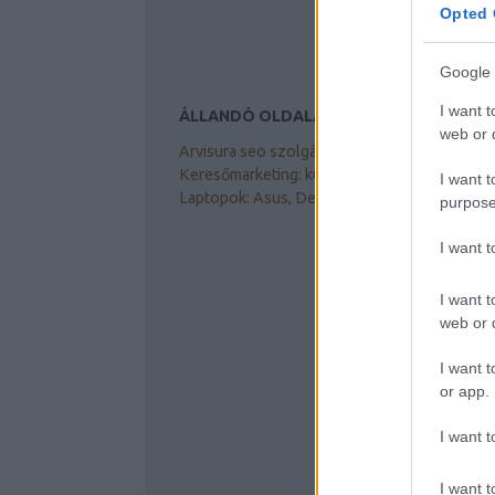
Opted 
Google 
I want t
ÁLLANDÓ OLDALAK
web or d
Arvisura seo szolgáltatás, tanácsadás
Keresőmarketing: kútvíz fertőtlenítés
I want t
Laptopok: Asus, Dell akku töltő
purpose
I want 
I want t
web or d
I want t
or app.
I want t
I want t