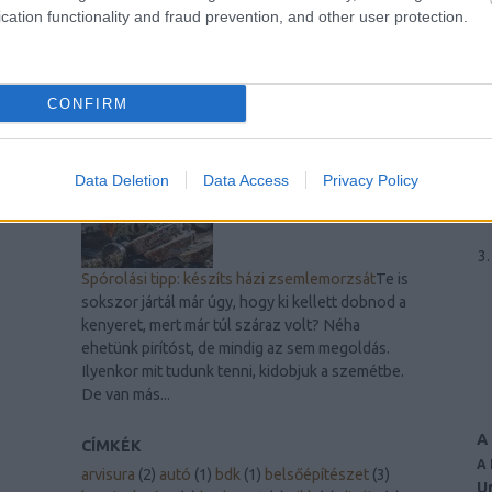
A legjobb laptop videókártyák
Mi a szerepük
cation functionality and fraud prevention, and other user protection.
ezeknek az alkatrészeknek? A laptopok
videokártyái (más néven grafikus kártyák vagy
GPU-k) lényeges szerepet töltenek be a
modern számítógépek teljesítményében. Ezek
CONFIRM
a komponensek...
Data Deletion
Data Access
Privacy Policy
Spórolási tipp: készíts házi zsemlemorzsát
Te is
sokszor jártál már úgy, hogy ki kellett dobnod a
kenyeret, mert már túl száraz volt? Néha
ehetünk pirítóst, de mindig az sem megoldás.
Ilyenkor mit tudunk tenni, kidobjuk a szemétbe.
De van más...
A
CÍMKÉK
A
arvisura
(
2
)
autó
(
1
)
bdk
(
1
)
belsőépítészet
(
3
)
U