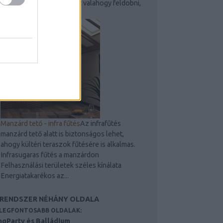
válni, ezért érdemes lehet valahogy feldobni,
hogy ne legyen...
Manzárd tető - infra fűtés
Az infrafűtés
manzárd tető alatt is biztonságos lehet,
ahogy kültéri teraszok fűtésére is alkalmas.
Infrasugaras fűtés a manzárdon
Felhasználási területek széles kínálata
Energiatakarékos az...
 RENDSZER NÉHÁNY OLDALA
 LEGFONTOSABB OLDALAK:
ngParty és Balládium