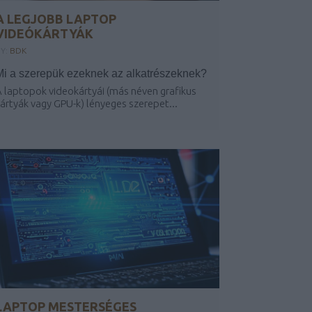
A LEGJOBB LAPTOP
VIDEÓKÁRTYÁK
Y:
BDK
Mi a szerepük ezeknek az alkatrészeknek?
 laptopok videokártyái (más néven grafikus
ártyák vagy GPU-k) lényeges szerepet...
LAPTOP MESTERSÉGES