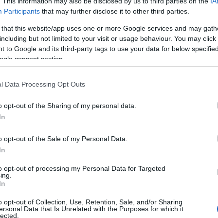
. This information may also be disclosed by us to third parties on the
IA
B
Az infrafűtés manzárd tető alatt is
biztonságos lehet, ahogy kültéri teraszok
Participants
that may further disclose it to other third parties.
V
fűtésére is alkalmas.
 that this website/app uses one or more Google services and may gath
Infrasugaras fűtés a manzárdon
E
including but not limited to your visit or usage behaviour. You may click 
Felhasználási területek széles kínálata
 to Google and its third-party tags to use your data for below specifi
...
ogle consent section.
l Data Processing Opt Outs
o opt-out of the Sharing of my personal data.
In
A LEGÚJABB BEJEGYZÉSEK
N
o opt-out of the Sale of my Personal Data.
In
to opt-out of processing my Personal Data for Targeted
ing.
In
A posztmodern bűvészdoboz
Balla D Károj
o opt-out of Collection, Use, Retention, Sale, and/or Sharing
ersonal Data that Is Unrelated with the Purposes for which it
regényéről a posztmodern bűvészdoboz
lected.