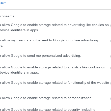
metafora a kortárs kultúra és művészet egyik
Out
legtalálóbb leírása. Míg a hagyományos
bűvészdoboz egyetlen, jól definiált trükköt
consents
rejt, addig a...
o allow Google to enable storage related to advertising like cookies on
evice identifiers in apps.
o allow my user data to be sent to Google for online advertising
s.
Sült csirkecombos tészta
A csirkés ételek
to allow Google to send me personalized advertising.
mindig megunhatatlanok, nagyon sokan
szeretik és egyben egészséges ételnek is
o allow Google to enable storage related to analytics like cookies on
számít. Egy idő után azonban unalmassá tud
evice identifiers in apps.
válni, ezért érdemes lehet valahogy feldobni,
hogy ne legyen...
o allow Google to enable storage related to functionality of the website
o allow Google to enable storage related to personalization.
o allow Google to enable storage related to security, including