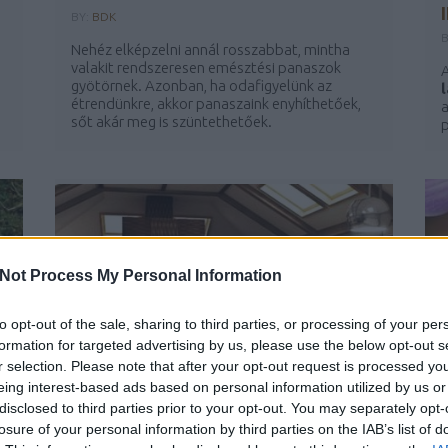
BY:
BDK
Nehéz elképzelni annál rosszabbat, mintha
valakit rendszeresen emésztési panaszok
A
gyötörnek. Azonban, ha odafigyelünk az
étrendünkre, akkor panaszaink enyhíthetőek,
a
sőt akár meg is szüntethetőek.
p
...
Not Process My Personal Information
to opt-out of the sale, sharing to third parties, or processing of your per
formation for targeted advertising by us, please use the below opt-out s
r selection. Please note that after your opt-out request is processed y
eing interest-based ads based on personal information utilized by us or
MANZÁRD TETŐ - INFRA FŰTÉS
disclosed to third parties prior to your opt-out. You may separately opt-
losure of your personal information by third parties on the IAB’s list of
BY:
BDK