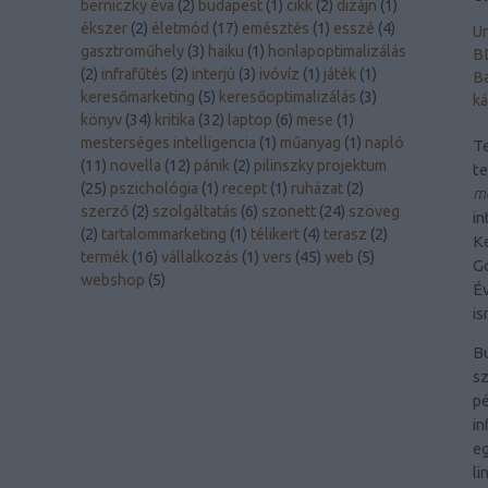
berniczky éva
(
2
)
budapest
(
1
)
cikk
(
2
)
dizájn
(
1
)
ékszer
(
2
)
életmód
(
17
)
emésztés
(
1
)
esszé
(
4
)
Un
gasztroműhely
(
3
)
haiku
(
1
)
honlapoptimalizálás
B
(
2
)
infrafűtés
(
2
)
interjú
(
3
)
ivóvíz
(
1
)
játék
(
1
)
Ba
keresőmarketing
(
5
)
keresőoptimalizálás
(
3
)
ká
könyv
(
34
)
kritika
(
32
)
laptop
(
6
)
mese
(
1
)
mesterséges intelligencia
(
1
)
műanyag
(
1
)
napló
Te
(
11
)
novella
(
12
)
pánik
(
2
)
pilinszky projektum
t
(
25
)
pszichológia
(
1
)
recept
(
1
)
ruházat
(
2
)
me
szerző
(
2
)
szolgáltatás
(
6
)
szonett
(
24
)
szöveg
in
(
2
)
tartalommarketing
(
1
)
télikert
(
4
)
terasz
(
2
)
Ke
termék
(
16
)
vállalkozás
(
1
)
vers
(
45
)
web
(
5
)
Go
webshop
(
5
)
Év
is
B
sz
pé
in
eg
li