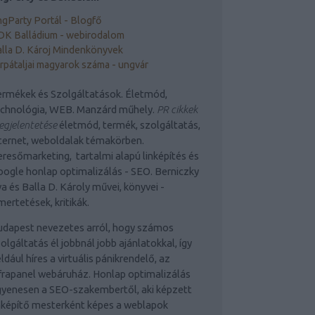
gParty Portál - Blogfő
DK Balládium - webirodalom
lla D. Károj Mindenkönyvek
rpátaljai magyarok száma - ungvár
rmékek és Szolgáltatások. Életmód,
echnológia, WEB. Manzárd műhely.
PR cikkek
gjelentetése
életmód, termék, szolgáltatás,
ternet, weboldalak témakörben.
resőmarketing, tartalmi alapú linképítés és
ogle honlap optimalizálás - SEO. Berniczky
a és Balla D. Károly művei, könyvei -
mertetések, kritikák.
udapest nevezetes arról, hogy számos
olgáltatás él jobbnál jobb ajánlatokkal, így
ldául híres a virtuális pánikrendelő, az
frapanel webáruház. Honlap optimalizálás
yenesen a SEO-szakembertől, aki képzett
nképítő mesterként képes a weblapok