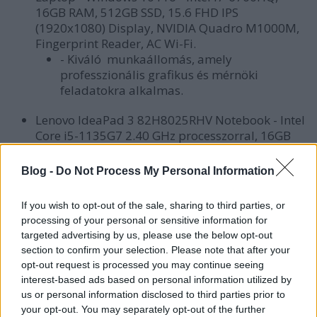
16GB RAM, 512GB SSD, 15.6 FHD IPS
(1920x1080) Display, NVIDIA Quadro M1000M,
Fingerprint Reader, AC Wi-Fi.
- Kiváló munkaállomás, amely
professzionális grafikus és mérnöki
feladatokra alkalmas.
Lenovo IdeaPad 3 82H8025RHV Notebook - Intel
Core i5-1135G7 2.40 GHz processzorral, 16GB
DDR4 memóriával, 15.6”-es kijelzővel, 256GB
SSD meghajtóval.
Blog -
Do Not Process My Personal Information
- Ez általános használatra szánt notebook,
amely megfizethető áron kínál jó
If you wish to opt-out of the sale, sharing to third parties, or
teljesítményt. Vékony kialakítása előnyös a
processing of your personal or sensitive information for
hordozhatóság szempontjából.
targeted advertising by us, please use the below opt-out
section to confirm your selection. Please note that after your
Természetesen ez csak néhány példa a sok
opt-out request is processed you may continue seeing
lehetséges választás közül. Nézzük az árakat: milyen
interest-based ads based on personal information utilized by
árban kaphatók újonnan - és mi az ára, ha
us or personal information disclosed to third parties prior to
használtan vásároljuk őket?
your opt-out. You may separately opt-out of the further