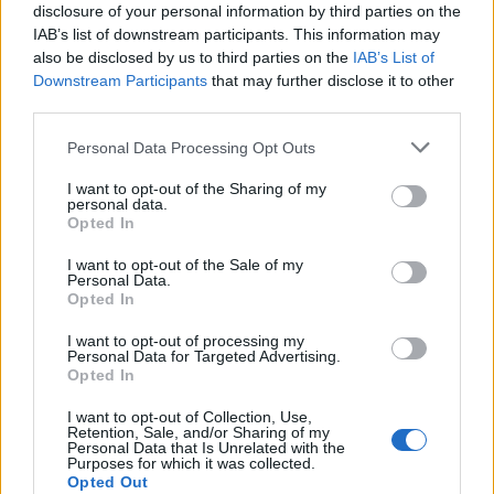
disclosure of your personal information by third parties on the
IAB’s list of downstream participants. This information may
GIGABYTE - újonnan kb. 900 dollár (kb. 270 ezer
also be disclosed by us to third parties on the
IAB’s List of
forint), használtan kb. 800 dollár (kb. 240 ezer
Downstream Participants
that may further disclose it to other
forint).
third parties.
Lenovo ThinkPad P50 - újonnan kb. 1000 dollár
Please note that this website/app uses one or more Google
(kb. 300 ezer forint), használtan kb. 600 dollár
Personal Data Processing Opt Outs
services and may gather and store information including but
(kb. 180 ezer forint).
not limited to your visit or usage behaviour. You may click to
I want to opt-out of the Sharing of my
Lenovo IdeaPad 3 -: újonnan kb. 200 ezer forint,
personal data.
grant or deny consent to Google and its third-party tags to
használtan kb. 150 ezer forint.
Opted In
use your data for below specified purposes in below Google
consent section.
I want to opt-out of the Sale of my
Természetesen ezek az árak csak tájékoztató
Personal Data.
jellegűek és változhatnak
a felújított használt
Opted In
Arvisura laptop vásárlási
helye valamint a kereslet
I want to opt-out of processing my
és a kínálat függvényében.
Personal Data for Targeted Advertising.
Opted In
Tudunk-e ezekre
I want to opt-out of Collection, Use,
mesterségesintelligencia-programot
Retention, Sale, and/or Sharing of my
Personal Data that Is Unrelated with the
telepíteni?
Purposes for which it was collected.
Opted Out
Ez attól függ, hogy milyen típusú és célú MI-