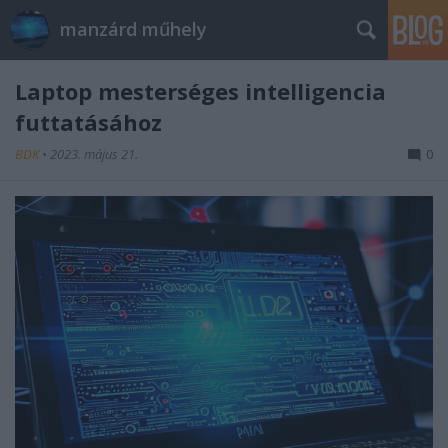
manzárd műhely
Laptop mesterséges intelligencia
futtatásához
BDK
•
2023. május 21.
0