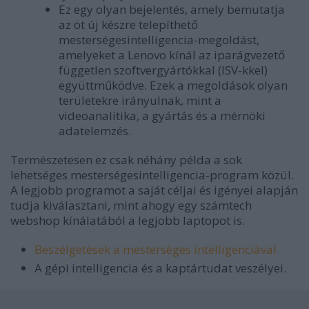
Ez egy olyan bejelentés, amely bemutatja
az öt új készre telepíthető
mesterségesintelligencia-megoldást,
amelyeket a Lenovo kínál az iparágvezető
független szoftvergyártókkal (ISV-kkel)
együttműködve. Ezek a megoldások olyan
területekre irányulnak, mint a
videoanalitika, a gyártás és a mérnöki
adatelemzés.
Természetesen ez csak néhány példa a sok
lehetséges mesterségesintelligencia-program közül.
A legjobb programot a saját céljai és igényei alapján
tudja kiválasztani, mint ahogy egy számtech
webshop kínálatából a legjobb laptopot is.
Beszélgetések a mesterséges intelligenciával
A gépi intelligencia és a kaptártudat veszélyei.