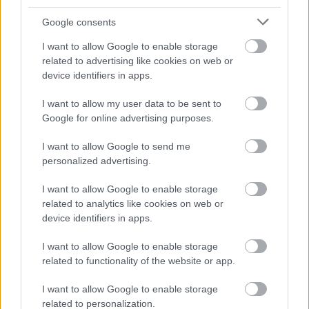
programról van szó. Általában a legtöbb laptop
Google consents
képes futtatni valamilyen mesterséges intelligenciát,
de a teljesítmény és a sebesség nagyban függ a
I want to allow Google to enable storage
hardvertől és a szoftvertől. Ha olyan programot
related to advertising like cookies on web or
szeretne telepíteni, amely nagy mennyiségű adatot
device identifiers in apps.
dolgoz fel vagy komplex algoritmusokat használ,
akkor érdemes olyan
felújított laptopot választani
,
I want to allow my user data to be sent to
amely rendelkezik erős processzorral, nagy
Google for online advertising purposes.
memóriával és dedikált grafikus kártyával. Ha
viszont olyan programot szeretne telepíteni, amely
I want to allow Google to send me
egyszerűbb feladatokat lát el vagy kisebb
personalized advertising.
adatmennyiséggel dolgozik, akkor elég lehet egy
I want to allow Google to enable storage
átlagos laptop is.
related to analytics like cookies on web or
device identifiers in apps.
Például a Lenovo ThinkPad P50 (képünkön) egy erős
munkaállomás-laptop, amely alkalmas lehet
I want to allow Google to enable storage
különböző mesterségesintelligencia-programok
related to functionality of the website or app.
futtatására. Ajánlataink:
I want to allow Google to enable storage
Analytics & AI | Artificial Intelligence Solutions |
related to personalization.