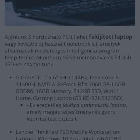
Ajánlunk 3 hordozható PC-t (lehet
felújított laptop
vagy kevésbé új használt notebook is), amelyek
alkalmasak mesterséges intelligencia program
telepítésére. Minimum 16GB memóriával és 512GB
SSD-vel számoltunk.
GIGABYTE - 15.6" FHD 144Hz, Intel Core i5-
11400H, NVIDIA GeForce RTX 3060 GPU 6GB
GDDR6, 16GB Memory, 512GB SSD, Win11
Home, Gaming Laptop (G5 KD-52US123SO).
- Ez eredetileg
játékra optimalizált laptop
,
amely magas teljesítményt és gyors
képfrissítést biztosít.
Lenovo ThinkPad P50 Mobile Workstation
Laptop - Windows 10 Pro - Intel i7-6700HQ,