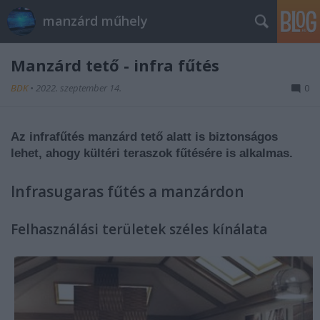
manzárd műhely
Manzárd tető - infra fűtés
BDK
•
2022. szeptember 14.
0
Az infrafűtés manzárd tető alatt is biztonságos
lehet, ahogy kültéri teraszok fűtésére is alkalmas.
Infrasugaras fűtés a manzárdon
Felhasználási területek széles kínálata