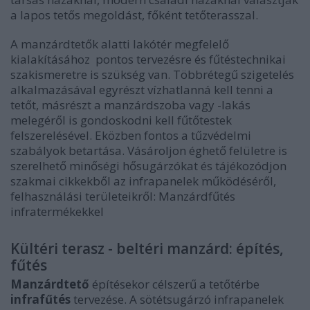
a lapos tetős megoldást, főként tetőterasszal.
A manzárdtetők alatti lakótér megfelelő
kialakításához pontos tervezésre és fűtéstechnikai
szakismeretre is szükség van. Többrétegű szigetelés
alkalmazásával egyrészt vízhatlanná kell tenni a
tetőt, másrészt a manzárdszoba vagy -lakás
melegéről is gondoskodni kell fűtőtestek
felszerelésével. Eközben fontos a tűzvédelmi
szabályok betartása. Vásároljon éghető felületre is
szerelhető minőségi hősugárzókat és tájékozódjon
szakmai cikkekből az infrapanelek működéséről,
felhasználási területeikről: Manzárdfűtés
infratermékekkel
Kültéri terasz - beltéri manzárd: építés,
fűtés
Manzárdtető
építésekor célszerű a tetőtérbe
infrafűtés
tervezése. A sötétsugárzó infrapanelek