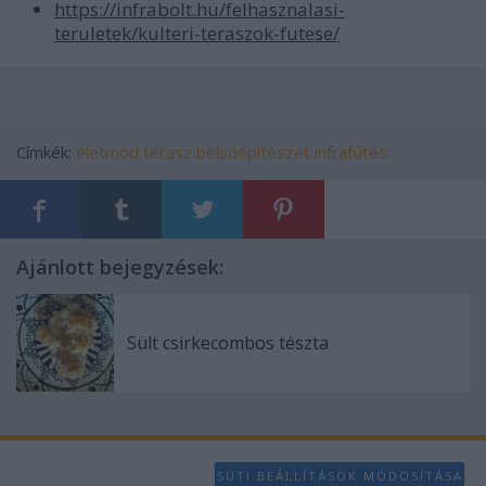
https://infrabolt.hu/felhasznalasi-
teruletek/kulteri-teraszok-futese/
Címkék:
életmód
terasz
belsőépítészet
infrafűtés
Ajánlott bejegyzések:
Sült csirkecombos tészta
SÜTI BEÁLLÍTÁSOK MÓDOSÍTÁSA