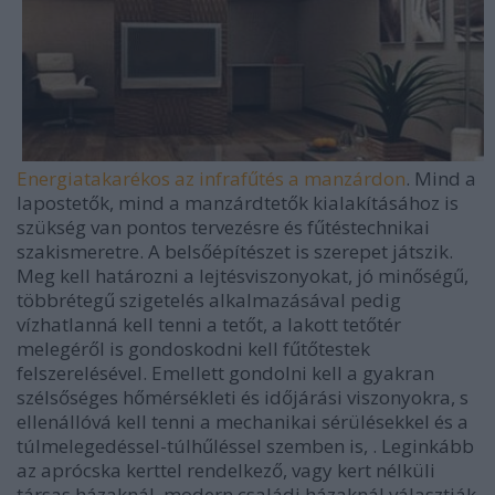
Energiatakarékos az infrafűtés a manzárdon
. Mind a
lapostetők, mind a manzárdtetők kialakításához is
szükség van pontos tervezésre és fűtéstechnikai
szakismeretre. A belsőépítészet is szerepet játszik.
Meg kell határozni a lejtésviszonyokat, jó minőségű,
többrétegű szigetelés alkalmazásával pedig
vízhatlanná kell tenni a tetőt, a lakott tetőtér
melegéről is gondoskodni kell fűtőtestek
felszerelésével. Emellett gondolni kell a gyakran
szélsőséges hőmérsékleti és időjárási viszonyokra, s
ellenállóvá kell tenni a mechanikai sérülésekkel és a
túlmelegedéssel-túlhűléssel szemben is, . Leginkább
az aprócska kerttel rendelkező, vagy kert nélküli
társas házaknál, modern családi házaknál választják