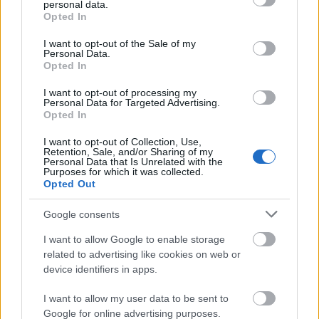
personal data.
mielőtt belefogunk házunk tető-típusának
grant or deny consent to Google and its third-party tags to
Opted In
kiválasztásába és a tervezővel történő egyeztetésbe,
use your data for below specified purposes in below Google
néhány alapvető fogalommal tisztában kell
consent section.
I want to opt-out of the Sale of my
lennünk.
Personal Data.
Opted In
I want to opt-out of processing my
Personal Data for Targeted Advertising.
Opted In
I want to opt-out of Collection, Use,
Retention, Sale, and/or Sharing of my
Personal Data that Is Unrelated with the
Purposes for which it was collected.
Opted Out
Google consents
I want to allow Google to enable storage
Napjaink otthonainál leginkább az egyszerűsített
related to advertising like cookies on web or
formák élik divatjukat, még kedveltek a mediterrán,
device identifiers in apps.
kisebb hajlásszögű tetők (kb. 25 fok), a városi
I want to allow my user data to be sent to
életmód mellett hódítanak a
zöldtetők
, a
Google for online advertising purposes.
növényzettel borított lapostetők, s a teraszos