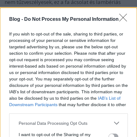
nem tűzveszélyesek, ez a fa ácsolat és lambériás
manzárdszoba biztonsága érdekében fontos. Az
elektromos infra fűtés akkor a leggazdaságosabb,
Blog -
Do Not Process My Personal Information
ha a villanyenergiát ehhez a tetőre helyezett
napelemek és az áramot tároló akkumulátorok
If you wish to opt-out of the sale, sharing to third parties, or
biztosítják. A manzárd a lakás ékességévé válhat
processing of your personal or sensitive information for
megfelelő tervezés és kivitelezés esetén.
targeted advertising by us, please use the below opt-out
Dolgoztasson profikkal, beleértve a belsőépítészt és
section to confirm your selection. Please note that after your
az infrasugárzók telepítésében jártas
opt-out request is processed you may continue seeing
szakembereket.
interest-based ads based on personal information utilized by
us or personal information disclosed to third parties prior to
your opt-out. You may separately opt-out of the further
Tető tervezési egyszeregy infrafűtéssel
disclosure of your personal information by third parties on the
IAB’s list of downstream participants. This information may
A ház teteje nem csupán funkcionális, de esztétikai
also be disclosed by us to third parties on the
IAB’s List of
szempontból is rendkívül fontos. Amikor a tervező a
Downstream Participants
that may further disclose it to other
megfelelő tetőszerkezeten gondolkodik, számos
third parties.
tényező befolyásolja döntését: az épület típusa,
statikai sajátosságai, a környék építészeti stílusa, a
Please note that this website/app uses one or more Google
Personal Data Processing Opt Outs
trendek, a megrendelő elvárásai, a tetőtér
services and may gather and store information including but
kifűthetősége, anyagi szempontok stb. Éppen ezért,
not limited to your visit or usage behaviour. You may click to
I want to opt-out of the Sharing of my