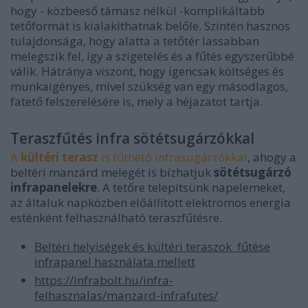
hogy - közbeeső támasz nélkül -komplikáltabb
tetőformát is kialakíthatnak belőle. Szintén hasznos
tulajdonsága, hogy alatta a tetőtér lassabban
melegszik fel, így a szigetelés és a fűtés egyszerűbbé
válik. Hátránya viszont, hogy igencsak költséges és
munkaigényes, mivel szükség van egy másodlagos,
fatető felszerelésére is, mely a héjazatot tartja.
Teraszfűtés infra sötétsugárzókkal
A
kültéri terasz
is fűthető infrasugárzókkal
, ahogy a
beltéri manzárd melegét is bízhatjuk
sötétsugárzó
infrapanelekre
. A tetőre telepítsünk napelemeket,
az általuk napközben előállított elektromos energia
esténként felhasználható teraszfűtésre.
Beltéri helyiségek és kültéri teraszok fűtése
infrapanel használata mellett
https://infrabolt.hu/infra-
felhasznalas/manzard-infrafutes/