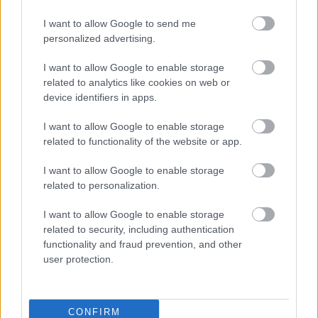
megoldások is. A vidéki házak esetében maradt a 45
I want to allow Google to send me
vagy 35 fokos hajlásszögű, hagyományos,
personalized advertising.
legtöbbször cserépfedésű
magastető
és
manzárdtető
használata, melyek alá elfér akár a kamaszfiú-
I want to allow Google to enable storage
kamaszlány számára ideális manzárdszoba, akár
related to analytics like cookies on web or
egy leginkább tárolási célokat szolgáló padlás is.
device identifiers in apps.
Szarufa, talpfa, szelemen, födémgerenda
I want to allow Google to enable storage
related to functionality of the website or app.
A magastetőknél a fedőszerkezetet az általában egy
méterenkénti távolságban elhelyezett szarufák
I want to allow Google to enable storage
tartják. E szarufák a falak fölötti, úgynevezett
related to personalization.
talpszelemenen, esetleg közbeeső szelemenen, és a
legfelső "taréj"- szelemenen nyugszanak. Ezek a
I want to allow Google to enable storage
szelemenek
pedig szintén, négy méteres távolságra
related to security, including authentication
lerögzített oszlopokon állnak, melyek kötőgerendán,
functionality and fraud prevention, and other
vagy a födémbe ágyazott kiváltón nyugszanak. Az
user protection.
ilyen szerkezeti megoldás biztosítja a megfelelő
rugalmasságot, elég stabil, így többféle hajlásszögű
és fesztávolságú tetőnél, így
tört nyergű manzárd
CONFIRM