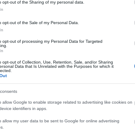
unk, hanem az alábbiak esetében is:
o opt-out of the Sharing of my personal data.
In
o opt-out of the Sale of my Personal Data.
In
to opt-out of processing my Personal Data for Targeted
ing.
In
szállítás
o opt-out of Collection, Use, Retention, Sale, and/or Sharing
ersonal Data that Is Unrelated with the Purposes for which it
lected.
Out
EN
olgáltatásai miatt lehet ideális választás, hanem
consents
ordulhatunk hozzá segítségért, hiszen 0-24-ben
o allow Google to enable storage related to advertising like cookies on
teljes területén is.
evice identifiers in apps.
mar, akár az éjszakai-hajnali órákban is
o allow my user data to be sent to Google for online advertising
tnénk kijutni a bajból.
s.