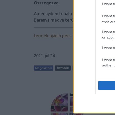
Összegezve
I want 
Amennyiben tehát mihamarabbi, felkészü
I want t
Baranya megye területén, akkor az SOS 
web or d
I want t
termék ajánló pécs
|
piréz autómentés, a
or app.
I want t
2021. júl 24.
I want t
authenti
AJÁNLO