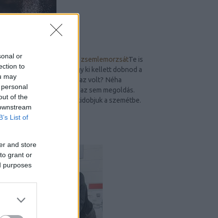
sonal or
Spórolási tipp: készíts házi zsemlemorzsát
Te is
ection to
sokszor jártál már úgy, hogy ki kellett dobnod a
ou may
kenyeret, mert már túl száraz volt? Néha
 personal
ehetünk pirítóst, de mindig az sem megoldás.
out of the
Ilyenkor mit tudunk tenni, kidobjuk a szemétbe.
 downstream
De van más...
B’s List of
NÉPSZERŰ PR-CIKKEK
er and store
to grant or
ed purposes