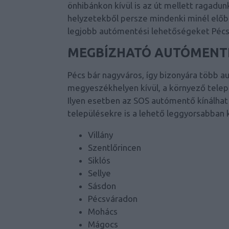
önhibánkon kívül is az út mellett ragadu
helyzetekből persze mindenki minél előb
legjobb autómentési lehetőségeket Pécs
MEGBÍZHATÓ AUTÓMENTÉ
Pécs bár nagyváros, így bizonyára több a
megyeszékhelyen kívül, a környező telep
Ilyen esetben az SOS autómentő kínálhat 
településekre is a lehető leggyorsabban 
Villány
Szentlőrincen
Siklós
Sellye
Sásdon
Pécsváradon
Mohács
Mágocs