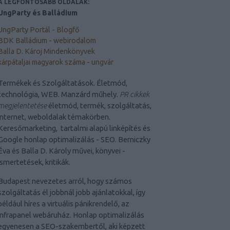
A LEGFONTOSABB OLDALAK:
UngParty és Balládium
UngParty Portál - Blogfő
BDK Balládium - webirodalom
Balla D. Károj Mindenkönyvek
kárpátaljai magyarok száma - ungvár
Termékek és Szolgáltatások. Életmód,
technológia, WEB. Manzárd műhely.
PR cikkek
megjelentetése
életmód, termék, szolgáltatás,
internet, weboldalak témakörben.
Keresőmarketing, tartalmi alapú linképítés és
Google honlap optimalizálás - SEO. Berniczky
Éva és Balla D. Károly művei, könyvei -
ismertetések, kritikák.
Budapest nevezetes arról, hogy számos
szolgáltatás él jobbnál jobb ajánlatokkal, így
például híres a virtuális pánikrendelő, az
infrapanel webáruház. Honlap optimalizálás
egyenesen a SEO-szakembertől, aki képzett