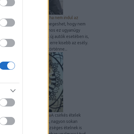
9 dolog, amit ellenőrizz, ha nem indul az
autó
Bárkivel, bármikor megeshet, hogy nem
indul be gépjárműve. Sajnos ez ugyanúgy
előfordulhat használt és új autók esetében is,
persze az újak esetében erre kisebb az esély.
Amennyiben mégis megtörténne...
Sült csirkecombos tészta
A csirkés ételek
mindig megunhatatlanok, nagyon sokan
szeretik és egyben egészséges ételnek is
számít. Egy idő után azonban unalmassá tud