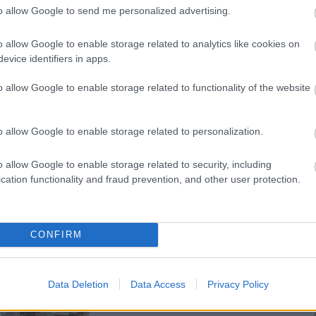
to allow Google to send me personalized advertising.
lt és szakszerű autómentőt keresünk Pécs és
o allow Google to enable storage related to analytics like cookies on
Autómentőhöz bizalommal fordulhatunk.
evice identifiers in apps.
o allow Google to enable storage related to functionality of the website
utóbérlés
o allow Google to enable storage related to personalization.
o allow Google to enable storage related to security, including
cation functionality and fraud prevention, and other user protection.
TT BEJEGYZÉSEK:
CONFIRM
Data Deletion
Data Access
Privacy Policy