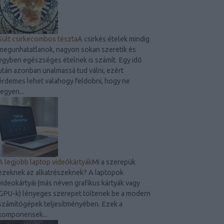
Sült csirkecombos tészta
A csirkés ételek mindig
megunhatatlanok, nagyon sokan szeretik és
egyben egészséges ételnek is számít. Egy idő
után azonban unalmassá tud válni, ezért
érdemes lehet valahogy feldobni, hogy ne
legyen...
A legjobb laptop videókártyák
Mi a szerepük
ezeknek az alkatrészeknek? A laptopok
videokártyái (más néven grafikus kártyák vagy
GPU-k) lényeges szerepet töltenek be a modern
számítógépek teljesítményében. Ezek a
komponensek...