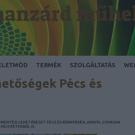
anzárd műhe
ÉLETMÓD
TERMÉK
SZOLGÁLTATÁS
WE
hetőségek Pécs és
MENTÉSI LEHETŐSÉGET PÉCS ÉS KÖRNYÉKÉN, AMIVEL GYORSAN
HELYZETEKBŐL IS.