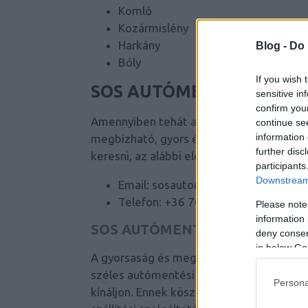
Komló
Kozármislény
Harkány
Blog -
Do 
Bóly
If you wish 
SOS AUTÓMENTŐ ELÉRHE
sensitive in
confirm you
Amennyiben tehát
autómentőre Villányb
continue se
information 
megbízható, gyors és egyben tapasztal
further disc
keresni, az alábbi elérhetőségek egyikén
participants
Downstream 
Email: sosautomentespecs@gmail.
Telefon: +36 70 946 1112 vagy +36
Please note
information 
SOS AUTÓMENTŐ SZOLGÁLTAT
deny consent
in below Go
A gyorsaság és megbízhatóság mellett a
széles autómentési szolgáltatásokat is 
Persona
kínáljon. Ennek köszönhetőem az SOS A