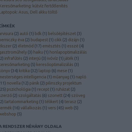
Keresőmarketing: kútvíz fertőtlenítés
Laptopok: Asus, Dell akku töltő
CÍMKÉK
arvisura
(
2
)
autó
(
1
)
bdk
(
1
)
belsőépítészet
(
3
)
berniczky éva
(
2
)
budapest
(
1
)
cikk
(
2
)
dizájn
(
1
)
ékszer
(
2
)
életmód
(
17
)
emésztés
(
1
)
esszé
(
4
)
gasztroműhely
(
3
)
haiku
(
1
)
honlapoptimalizálás
2
)
infrafűtés
(
2
)
interjú
(
3
)
ivóvíz
(
1
)
játék
(
1
)
keresőmarketing
(
5
)
keresőoptimalizálás
(
3
)
könyv
(
34
)
kritika
(
32
)
laptop
(
6
)
mese
(
1
)
mesterséges intelligencia
(
1
)
műanyag
(
1
)
napló
11
)
novella
(
12
)
pánik
(
2
)
pilinszky projektum
25
)
pszichológia
(
1
)
recept
(
1
)
ruházat
(
2
)
szerző
(
2
)
szolgáltatás
(
6
)
szonett
(
24
)
szöveg
2
)
tartalommarketing
(
1
)
télikert
(
4
)
terasz
(
2
)
termék
(
16
)
vállalkozás
(
1
)
vers
(
45
)
web
(
5
)
webshop
(
5
)
A RENDSZER NÉHÁNY OLDALA