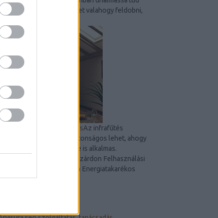
válni, ezért érdemes lehet valahogy feldobni,
hogy ne legyen...
Manzárd tető - infra fűtés
Az infrafűtés
manzárd tető alatt is biztonságos lehet, ahogy
kültéri teraszok fűtésére is alkalmas.
Infrasugaras fűtés a manzárdon Felhasználási
területek széles kínálata Energiatakarékos
az...
ÁLLANDÓ OLDALAK
Arvisura seo szolgáltatás, tanácsadás