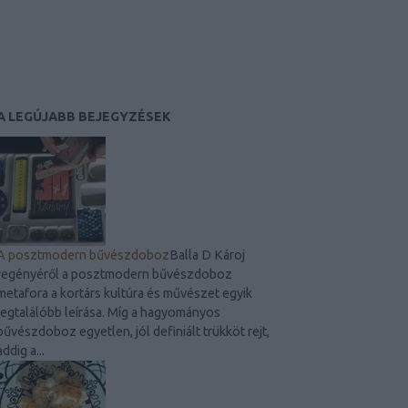
A LEGÚJABB BEJEGYZÉSEK
A posztmodern bűvészdoboz
Balla D Károj
regényéről a posztmodern bűvészdoboz
metafora a kortárs kultúra és művészet egyik
legtalálóbb leírása. Míg a hagyományos
bűvészdoboz egyetlen, jól definiált trükköt rejt,
addig a...