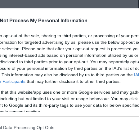
Not Process My Personal Information
to opt-out of the sale, sharing to third parties, or processing of your per
TŐSÉGEI
formation for targeted advertising by us, please use the below opt-out s
r selection. Please note that after your opt-out request is processed y
an
, vagy épp Harkányban lenne szükségünk egy
eing interest-based ads based on personal information utilized by us or
disclosed to third parties prior to your opt-out. You may separately opt-
t autómentőre, akkor az SOS autómentőt érdemes
losure of your personal information by third parties on the IAB’s list of
:
. This information may also be disclosed by us to third parties on the
IA
Participants
that may further disclose it to other third parties.
com
 70 660 4868
 that this website/app uses one or more Google services and may gath
including but not limited to your visit or usage behaviour. You may click 
ÁSAI
 to Google and its third-party tags to use your data for below specifi
ogle consent section.
z SOS Autómentő melletti legkomolyabb érv, hogy
nyújt, hogy minden balszerencsésnek megoldást
l Data Processing Opt Outs
utómentőre nem csak egyszerű autómentési- és