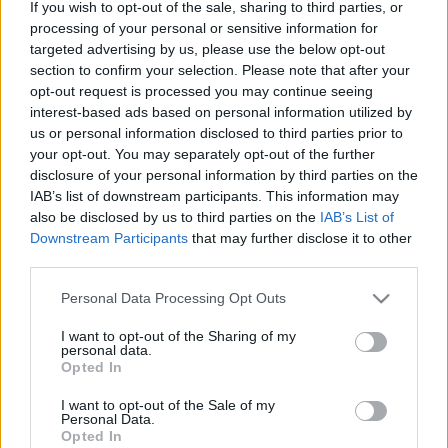
If you wish to opt-out of the sale, sharing to third parties, or
forgolódhasson alatta, ha akar. Legyen optimális a
processing of your personal or sensitive information for
hőelvezetése, és ha úgy alakul, szívja fel az
targeted advertising by us, please use the below opt-out
izzadtságot.
section to confirm your selection. Please note that after your
opt-out request is processed you may continue seeing
A pamut nagyszerű választás lenne ovis ágynemű
interest-based ads based on personal information utilized by
számára, hiszen természetes anyagból készült,
us or personal information disclosed to third parties prior to
bőrbarát. Remekül szellőzik, ölelgetni és gyűrnivaló
your opt-out. You may separately opt-out of the further
anyag.
disclosure of your personal information by third parties on the
IAB’s list of downstream participants. This information may
Azonban a rugalmas puha PE szél még jobb
also be disclosed by us to third parties on the
IAB’s List of
megoldás, mert a könnyű és paplan gyűrhető, de
Downstream Participants
that may further disclose it to other
kirúgja magát. Könnyen kezelhető, jól bírja a gyakori
third parties.
mosást is, nem deformálódik könnyen.
Please note that this website/app uses one or more Google
Personal Data Processing Opt Outs
Ha már szóba került a koszolódás, az ovis ágyneműt
services and may gather and store information including but
gyakran kell mosni, mert koszos tappancsok is
not limited to your visit or usage behaviour. You may click to
I want to opt-out of the Sharing of my
personal data.
grant or deny consent to Google and its third-party tags to
felmásznak néha az ágyra, és előfordulhatnak még
Opted In
use your data for below specified purposes in below Google
éjszakai balesetek is.
consent section.
I want to opt-out of the Sale of my
Personal Data.
Az ovis paplan gyakran önmagában mintás, nem
Opted In
szükséges paplanhuzatot tenni rá, ezért még