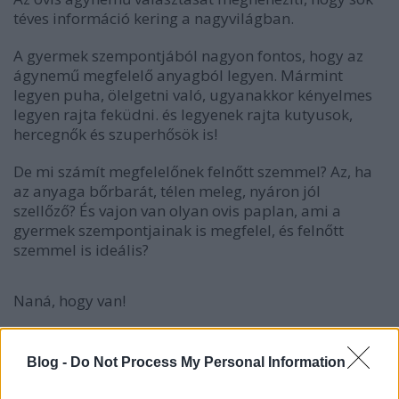
téves információ kering a nagyvilágban.
A gyermek szempontjából nagyon fontos, hogy az
ágynemű megfelelő anyagból legyen. Mármint
legyen puha, ölelgetni való, ugyanakkor kényelmes
legyen rajta feküdni. és legyenek rajta kutyusok,
hercegnők és szuperhősök is!
De mi számít megfelelőnek felnőtt szemmel? Az, ha
az anyaga bőrbarát, télen meleg, nyáron jól
szellőző? És vajon van olyan ovis paplan, ami a
gyermek szempontjainak is megfelel, és felnőtt
szemmel is ideális?
Naná, hogy van!
Ovis ágynemű tulajdonságai
Blog -
Do Not Process My Personal Information
Az ovis ágynemű legyen könnyű, mint a pehely, hogy
a gyermek nyugodtan mozoghasson,