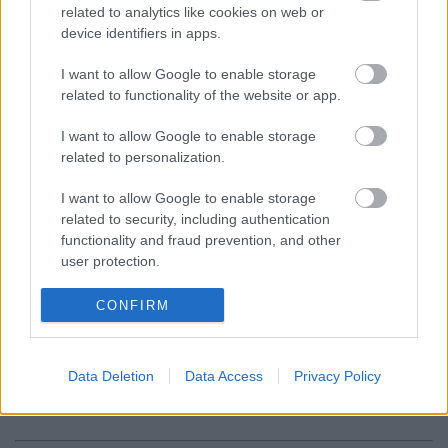
related to analytics like cookies on web or
Ovis ágynemű allergia esetén
device identifiers in apps.
Sajnos gyakoribbá váltak a légúti problémák,
I want to allow Google to enable storage
allergiák az ovisok körében is. vannak kimondottan
related to functionality of the website or app.
atka stop ovis ágyneműk, melynek fedőanyaga
pamut, ezért nem töltődnek statikus
I want to allow Google to enable storage
elektromossággal, így nem vonzza a levegőben
related to personalization.
szálló port. Komolyabb allergia esetén pedig
érdemes medisan terméket választani, ami jól viseli
I want to allow Google to enable storage
a 95 fokos főzőmosást is, ami asztma esetén a
related to security, including authentication
szükséges fertőtlenítő mosást biztosítja.
functionality and fraud prevention, and other
user protection.
Összegezve
tehát, az ovis ágynemű legyen
barátságos szín- és formavilágú. Az anyaga legyen
CONFIRM
könnyű, és rugalmas. Ugyanakkor jól szellőzzön és
legyen fejlett nedvszívó képességű. Ilyen
ágyneműben öröm lesz az alvás a gyermek számára.
Data Deletion
Data Access
Privacy Policy