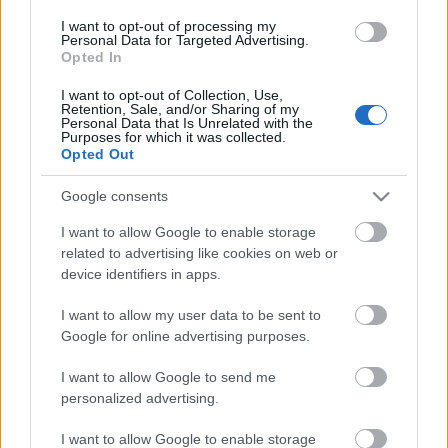
takarékos megoldást is jelenthet.
I want to opt-out of processing my
Personal Data for Targeted Advertising.
Opted In
Az ovis ágynemű színe
I want to opt-out of Collection, Use,
Az ovis ágynemű színét könnyű kitalálni, mindig az,
Retention, Sale, and/or Sharing of my
ami éppen divatos. Az éppen új, vagy régi,d e
Personal Data that Is Unrelated with the
Purposes for which it was collected.
közkedvelt mesehősök. Az éppen népszerű
Opted Out
Hercegnős paplanok biztosan sikert aratnak a
kicsiknél.
Google consents
Mert nekik még nagyon fontos hogy a paplanjuk, a
I want to allow Google to enable storage
világuk színei vidámak, kedvesek és színesek
related to advertising like cookies on web or
legyenek. Hiába lenne praktikusabb a gyors
device identifiers in apps.
koszolódás miatt a sötétebb minták és színek, de
I want to allow my user data to be sent to
óvodás korú gyermeknek inkább nem ajánlott.
Google for online advertising purposes.
Az
ovis paplan választék
világos alapszíneket,
I want to allow Google to send me
barátságos formákat, és esetleg ismert mesehősöket
personalized advertising.
is felvonultat. A kutyusos, bárányos és az autós
minták örökzöldek!
I want to allow Google to enable storage