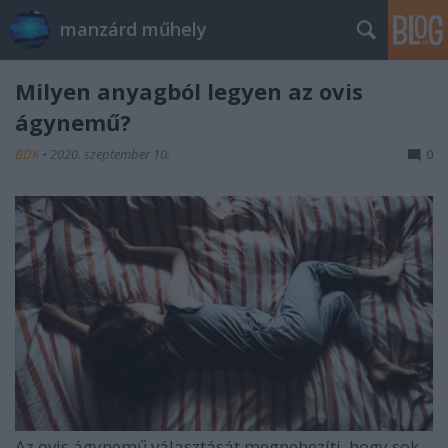
manzárd műhely
Milyen anyagból legyen az ovis
ágynemű?
BDK
•
2020. szeptember 10.
0
Az ovis ágynemű választását megnehezíti, hogy sok