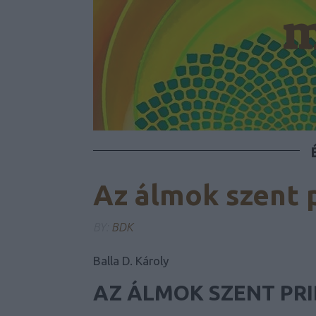
m
Az álmok szent 
BY:
BDK
Balla D. Károly
AZ ÁLMOK SZENT PR