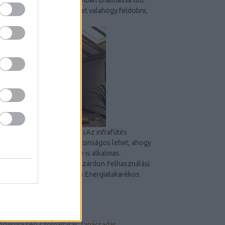
válni, ezért érdemes lehet valahogy feldobni,
hogy ne legyen...
Manzárd tető - infra fűtés
Az infrafűtés
manzárd tető alatt is biztonságos lehet, ahogy
kültéri teraszok fűtésére is alkalmas.
Infrasugaras fűtés a manzárdon Felhasználási
területek széles kínálata Energiatakarékos
az...
ÁLLANDÓ OLDALAK
Arvisura seo szolgáltatás, tanácsadás