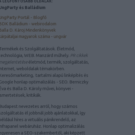
A LEGFONTOSABB OLDALAK:
UngParty és Balládium
UngParty Portál - Blogfő
BDK Balládium - webirodalom
Balla D. Károj Mindenkönyvek
kárpátaljai magyarok száma - ungvár
Termékek és Szolgáltatások. Életmód,
technológia, WEB. Manzárd műhely.
PR cikkek
megjelentetése
életmód, termék, szolgáltatás,
internet, weboldalak témakörben.
Keresőmarketing, tartalmi alapú linképítés és
Google honlap optimalizálás - SEO. Berniczky
Éva és Balla D. Károly művei, könyvei -
ismertetések, kritikák.
Budapest nevezetes arról, hogy számos
szolgáltatás él jobbnál jobb ajánlatokkal, így
például híres a virtuális pánikrendelő, az
infrapanel webáruház. Honlap optimalizálás
egyenesen a SEO-szakembertől, aki képzett