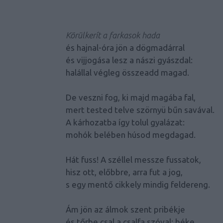
Körülkerít a farkasok hada
és hajnal-óra jön a dögmadárral
és vijjogása lesz a nászi gyászdal:
halállal végleg összeadd magad.
De veszni fog, ki majd magába fal,
mert tested telve szörnyü bűn savával.
A kárhozatba így tolul gyalázat:
mohók belében húsod megdagad.
Hát fuss! A széllel messze fussatok,
hisz ott, előbbre, arra fut a jog,
s egy mentő cikkely mindig feldereng.
Ám jön az álmok szent pribékje
és tőrbe csal a csalfa szóval: béke,