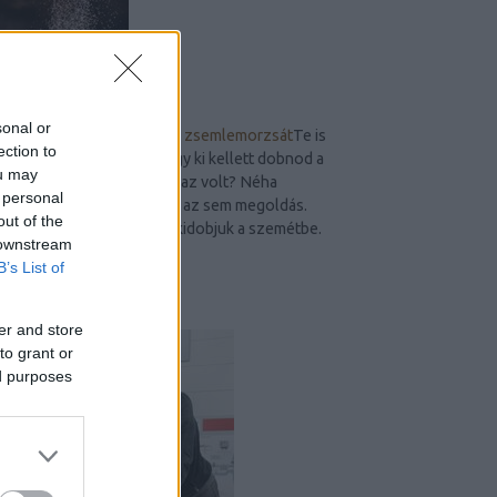
sonal or
Spórolási tipp: készíts házi zsemlemorzsát
Te is
ection to
sokszor jártál már úgy, hogy ki kellett dobnod a
ou may
kenyeret, mert már túl száraz volt? Néha
 personal
ehetünk pirítóst, de mindig az sem megoldás.
out of the
Ilyenkor mit tudunk tenni, kidobjuk a szemétbe.
 downstream
De van más...
B’s List of
NÉPSZERŰ PR-CIKKEK
er and store
to grant or
ed purposes