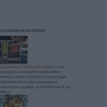
A LEGÚJABB BEJEGYZÉSEK
A posztmodern bűvészdoboz
Balla D Károj
regényéről a posztmodern bűvészdoboz
metafora a kortárs kultúra és művészet egyik
legtalálóbb leírása. Míg a hagyományos
bűvészdoboz egyetlen, jól definiált trükköt rejt,
addig a...