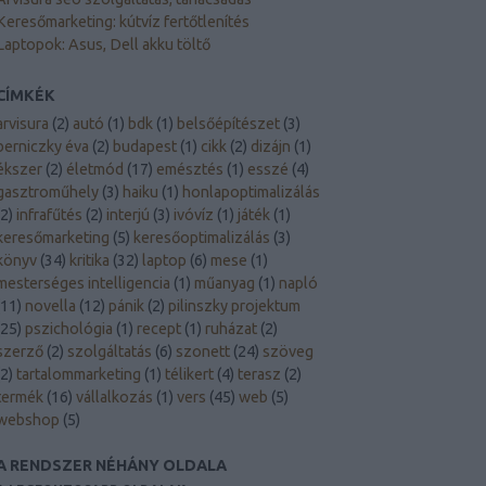
Keresőmarketing: kútvíz fertőtlenítés
Laptopok: Asus, Dell akku töltő
CÍMKÉK
arvisura
(
2
)
autó
(
1
)
bdk
(
1
)
belsőépítészet
(
3
)
berniczky éva
(
2
)
budapest
(
1
)
cikk
(
2
)
dizájn
(
1
)
ékszer
(
2
)
életmód
(
17
)
emésztés
(
1
)
esszé
(
4
)
gasztroműhely
(
3
)
haiku
(
1
)
honlapoptimalizálás
2
)
infrafűtés
(
2
)
interjú
(
3
)
ivóvíz
(
1
)
játék
(
1
)
keresőmarketing
(
5
)
keresőoptimalizálás
(
3
)
könyv
(
34
)
kritika
(
32
)
laptop
(
6
)
mese
(
1
)
mesterséges intelligencia
(
1
)
műanyag
(
1
)
napló
11
)
novella
(
12
)
pánik
(
2
)
pilinszky projektum
25
)
pszichológia
(
1
)
recept
(
1
)
ruházat
(
2
)
szerző
(
2
)
szolgáltatás
(
6
)
szonett
(
24
)
szöveg
2
)
tartalommarketing
(
1
)
télikert
(
4
)
terasz
(
2
)
termék
(
16
)
vállalkozás
(
1
)
vers
(
45
)
web
(
5
)
webshop
(
5
)
A RENDSZER NÉHÁNY OLDALA