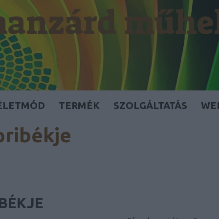
anzárd műhe
ÉLETMÓD
TERMÉK
SZOLGÁLTATÁS
WE
pribékje
IBÉKJE