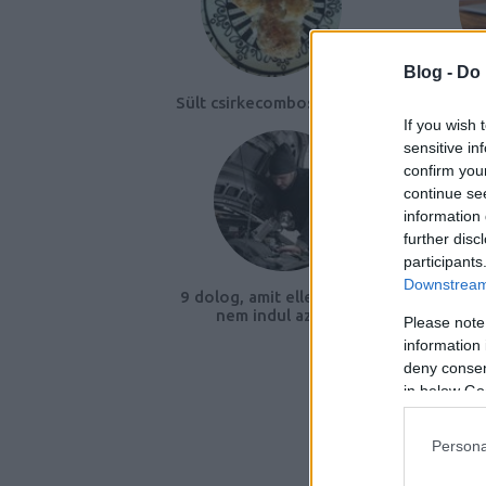
Blog -
Do 
Sült csirkecombos tészta
Az hár
If you wish 
sensitive in
confirm you
continue se
information 
further disc
participants
Downstream 
9 dolog, amit ellenőrizz, ha
nem indul az autó
Please note
information 
deny consent
in below Go
Persona