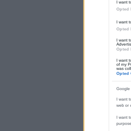
I want t
Opted 
I want t
Opted 
I want 
Advertis
Opted 
I want t
of my P
was col
Opted 
Google 
I want t
web or d
I want t
purpose