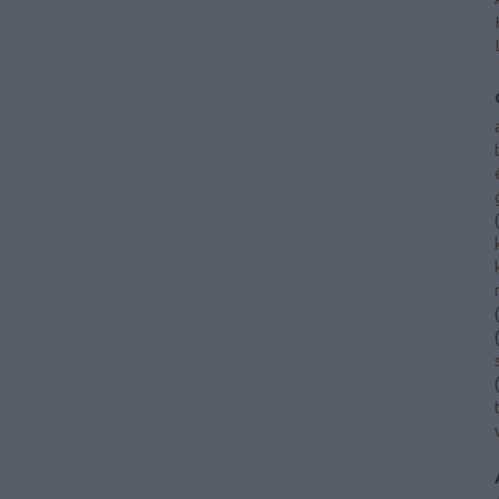
(
(
(
(