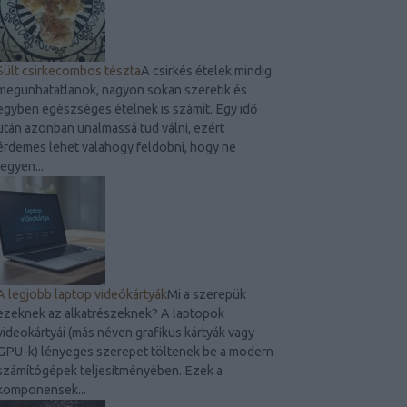
Sült csirkecombos tészta
A csirkés ételek mindig
megunhatatlanok, nagyon sokan szeretik és
egyben egészséges ételnek is számít. Egy idő
után azonban unalmassá tud válni, ezért
érdemes lehet valahogy feldobni, hogy ne
legyen...
A legjobb laptop videókártyák
Mi a szerepük
ezeknek az alkatrészeknek? A laptopok
videokártyái (más néven grafikus kártyák vagy
GPU-k) lényeges szerepet töltenek be a modern
számítógépek teljesítményében. Ezek a
komponensek...