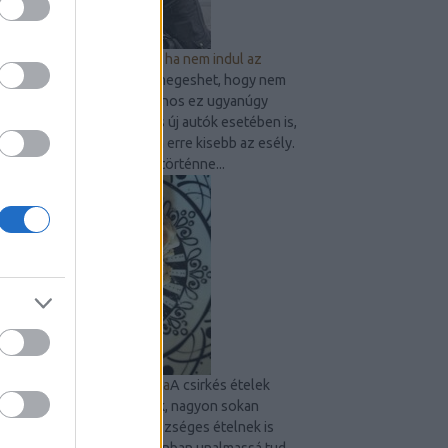
9 dolog, amit ellenőrizz, ha nem indul az
autó
Bárkivel, bármikor megeshet, hogy nem
indul be gépjárműve. Sajnos ez ugyanúgy
előfordulhat használt és új autók esetében is,
persze az újak esetében erre kisebb az esély.
Amennyiben mégis megtörténne...
Sült csirkecombos tészta
A csirkés ételek
mindig megunhatatlanok, nagyon sokan
szeretik és egyben egészséges ételnek is
számít. Egy idő után azonban unalmassá tud